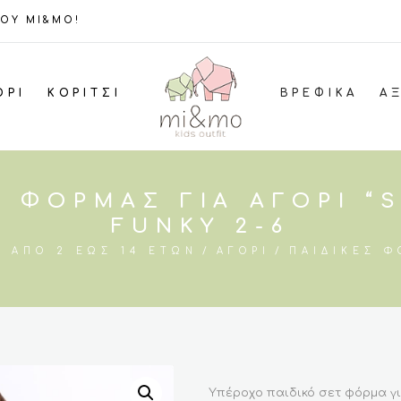
ΤΟΥ MI&MO!
ΌΡΙ
ΚΟΡΊΤΣΙ
ΒΡΕΦΙΚΆ
Α
Τ ΦΌΡΜΑΣ ΓΙΑ ΑΓΌΡΙ “
FUNKY 2-6
Α ΑΠΌ 2 ΈΩΣ 14 ΕΤΏΝ
ΑΓΌΡΙ
ΠΑΙΔΙΚΈΣ Φ
Υπέροχο παιδικό σετ φόρμα γι