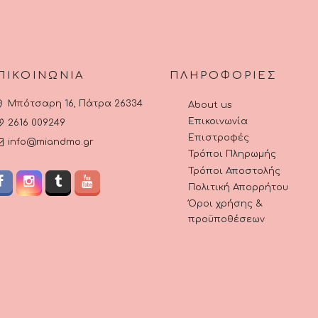
ίδα
προϊόντος
ϊόντος
ΠΙΚΟΙΝΩΝΊΑ
ΠΛΗΡΟΦΟΡΊΕΣ
Μπότσαρη 16, Πάτρα 26334
About us
Επικοινωνία
2616 009249
Επιστροφές
info@miandmo.gr
Τρόποι Πληρωμής
Τρόποι Αποστολής
Πολιτική Απορρήτου
Όροι χρήσης &
προϋποθέσεων