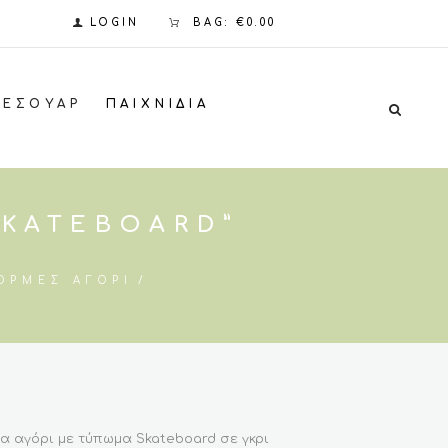
LOGIN
BAG:
€0.00
ΞΕΣΟΥΆΡ
ΠΑΙΧΝΊΔΙΑ
SKATEBOARD”
ΌΡΜΕΣ ΑΓΌΡΙ
α αγόρι με τύπωμα Skateboard σε γκρι