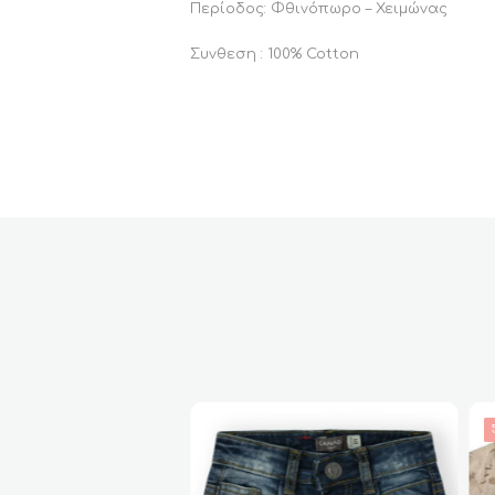
Περίοδος: Φθινόπωρο – Χειμώνας
Συνθεση : 100% Cotton