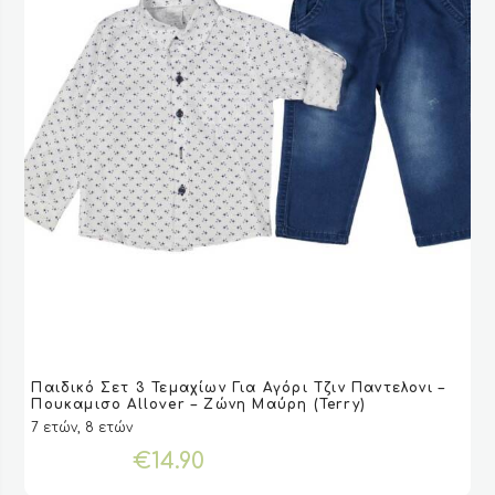
προϊόντος
Αυτό
Παιδικό Σετ 3 Τεμαχίων Για Αγόρι Τζιν Παντελονι –
το
VIEW
VIEW
ΕΠΙΛΟΓΉ
ΕΠΙΛΟΓΉ
Πουκαμισο Allover – Ζώνη Μαύρη (Terry)
προϊόν
7 ετών, 8 ετών
έχει
€
14.90
πολλαπλές
παραλλαγές.