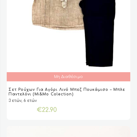
Μη Διαθέσιμο
Αυτό
Σετ Ρούχων Για Αγόρι Λινό Μπεζ Πουκάμισο – Μπλε
το
ΕΠΙΛΟΓΉ
ΕΠΙΛΟΓΉ
VIEW
VIEW
Παντελόνι (Mi&Mo Colection)
προϊόν
3 ετών, 6 ετών
έχει
€
22.90
πολλαπλές
παραλλαγές.
Οι
επιλογές
μπορούν