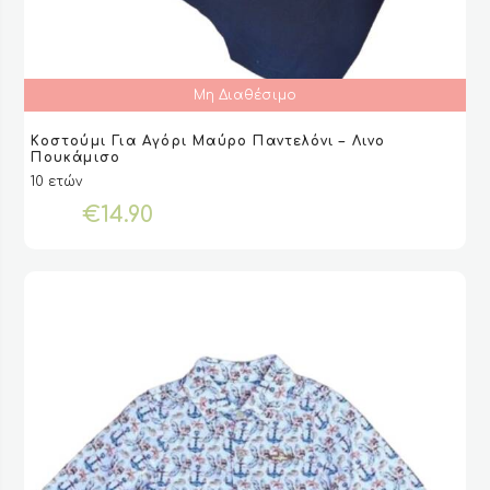
Μη Διαθέσιμο
Αυτό
Κοστούμι Για Αγόρι Μαύρο Παντελόνι – Λινο
το
ΕΠΙΛΟΓΉ
ΕΠΙΛΟΓΉ
VIEW
VIEW
Πουκάμισο
προϊόν
10 ετών
έχει
€
14.90
πολλαπλές
παραλλαγές.
Οι
επιλογές
μπορούν
να
επιλεγούν
στη
σελίδα
του
προϊόντος