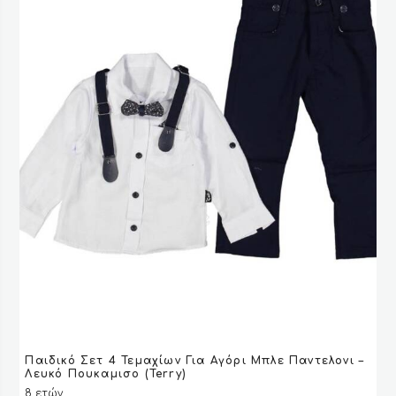
στη
σελίδα
του
προϊόντος
Αυτό
Παιδικό Σετ 4 Τεμαχίων Για Αγόρι Μπλε Παντελονι –
το
VIEW
VIEW
ΕΠΙΛΟΓΉ
ΕΠΙΛΟΓΉ
Λευκό Πουκαμισο (Terry)
προϊόν
8 ετών