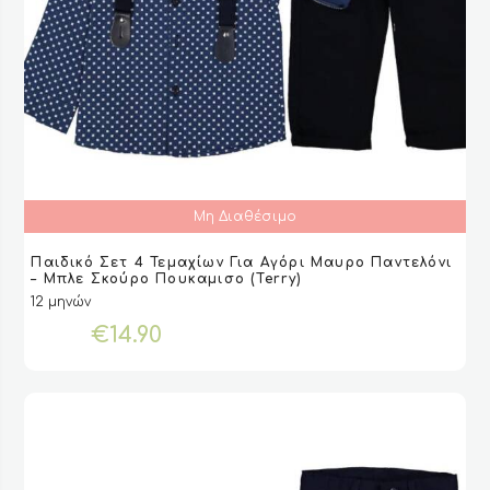
Μη Διαθέσιμο
Αυτό
Παιδικό Σετ 4 Τεμαχίων Για Αγόρι Μαυρο Παντελόνι
το
ΕΠΙΛΟΓΉ
ΕΠΙΛΟΓΉ
VIEW
VIEW
– Μπλε Σκούρο Πουκαμισο (Terry)
προϊόν
12 μηνών
έχει
€
14.90
πολλαπλές
παραλλαγές.
Οι
επιλογές
μπορούν
να
επιλεγούν