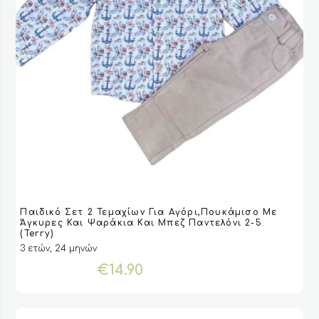
Αυτό
Παιδικό Σετ 2 Τεμαχίων Για Αγόρι,πουκάμισο Με
το
VIEW
VIEW
ΕΠΙΛΟΓΉ
ΕΠΙΛΟΓΉ
Άγκυρες Και Ψαράκια Και Μπεζ Παντελόνι 2-5
προϊόν
(Terry)
έχει
3 ετών, 24 μηνών
πολλαπλές
€
14.90
παραλλαγές.
Οι
επιλογές
μπορούν