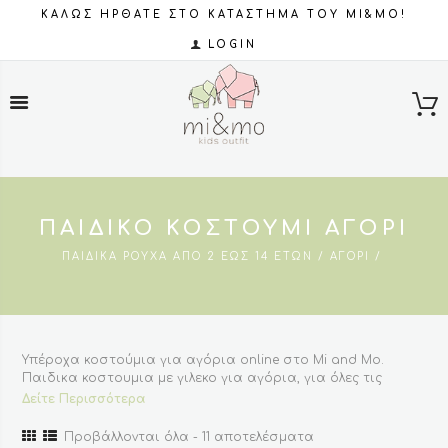
ΚΑΛΩΣ ΗΡΘΑΤΕ ΣΤΟ ΚΑΤΑΣΤΗΜΑ ΤΟΥ MI&MO!
LOGIN
ΠΑΙΔΙΚΌ ΚΟΣΤΟΎΜΙ ΑΓΌΡΙ
ΠΑΙΔΙΚΆ ΡΟΎΧΑ ΑΠΌ 2 ΈΩΣ 14 ΕΤΏΝ
ΑΓΌΡΙ
Υπέροχα κοστούμια για αγόρια online στο Mi and Mo.
Παιδικα κοστουμια με γιλεκο για αγόρια, για όλες τις
περιστάσεις όπως γάμοι, βαπτίσεις και επίσημες
Δείτε Περισσότερα
εκδηλώσεις. Αγοράστε παιδικό κοστούμι για αγόρι σε
πολλά σχέδια και χρώματα με την τελευταία λέξη της
Sorted
Προβάλλονται όλα - 11 αποτελέσματα