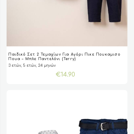
Αυτό
Παιδικό Σετ 2 Τεμαχίων Για Αγόρι Πικε Πουκαμισο
το
VIEW
VIEW
ΕΠΙΛΟΓΉ
ΕΠΙΛΟΓΉ
Πουα – Μπλε Παντελόνι (Terry)
προϊόν
3 ετών, 5 ετών, 24 μηνών
έχει
€
14.90
πολλαπλές
παραλλαγές.
Οι
επιλογές
μπορούν
να
επιλεγούν
στη
σελίδα
του