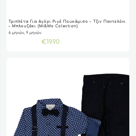
Αυτό
Τριπλέτα Για Αγόρι Ριγέ Πουκάμισο – Τζιν Παντελόνι
το
VIEW
VIEW
ΕΠΙΛΟΓΉ
ΕΠΙΛΟΓΉ
– Μπλουζάκι (Mi&Mo Colection)
προϊόν
6 μηνών, 9 μηνών
έχει
€
19.90
πολλαπλές
παραλλαγές.
Οι
επιλογές
μπορούν
να
επιλεγούν
στη
σελίδα
του
προϊόντος