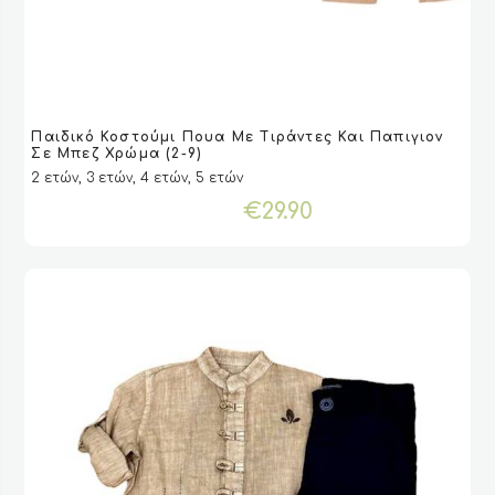
Αυτό
Παιδικό Κοστούμι Πουα Με Τιράντες Και Παπιγιον
το
VIEW
VIEW
ΕΠΙΛΟΓΉ
ΕΠΙΛΟΓΉ
Σε Μπεζ Χρώμα (2-9)
προϊόν
2 ετών, 3 ετών, 4 ετών, 5 ετών
έχει
€
29.90
πολλαπλές
παραλλαγές.
Οι
επιλογές
μπορούν
να
επιλεγούν
στη
σελίδα
του
προϊόντος