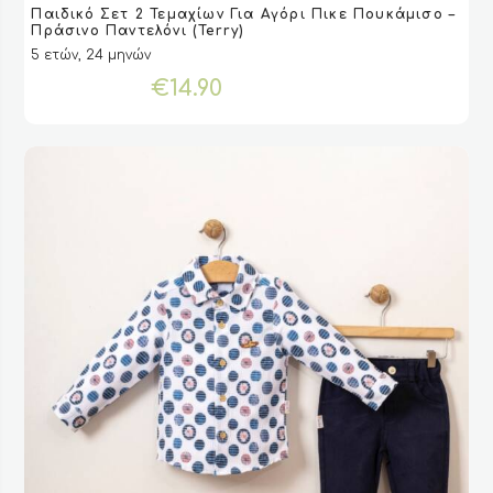
Παιδικό Σετ 2 Τεμαχίων Για Αγόρι Πικε Πουκάμισο –
το
VIEW
VIEW
ΕΠΙΛΟΓΉ
ΕΠΙΛΟΓΉ
Πράσινο Παντελόνι (Terry)
προϊόν
5 ετών, 24 μηνών
έχει
€
14.90
πολλαπλές
παραλλαγές.
Οι
επιλογές
μπορούν
να
επιλεγούν
στη
σελίδα
του
προϊόντος