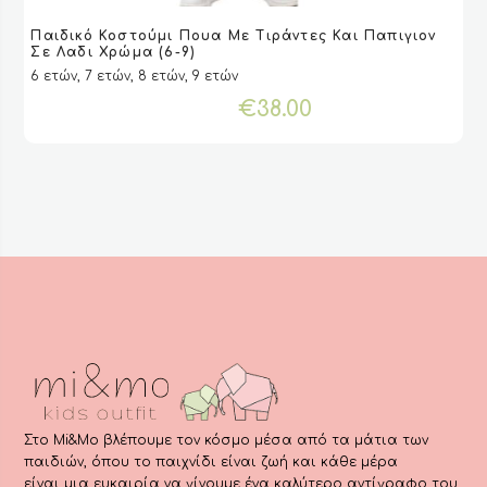
Αυτό
Παιδικό Κοστούμι Πουα Με Τιράντες Και Παπιγιον
το
VIEW
VIEW
ΕΠΙΛΟΓΉ
ΕΠΙΛΟΓΉ
Σε Λαδι Χρώμα (6-9)
προϊόν
6 ετών, 7 ετών, 8 ετών, 9 ετών
έχει
€
38.00
πολλαπλές
παραλλαγές.
Οι
επιλογές
μπορούν
να
επιλεγούν
στη
σελίδα
του
προϊόντος
Στο Mi&Mo βλέπουμε τον κόσμο μέσα από τα μάτια των
παιδιών, όπου το παιχνίδι είναι ζωή και κάθε μέρα
είναι μια ευκαιρία να γίνουμε ένα καλύτερο αντίγραφο του