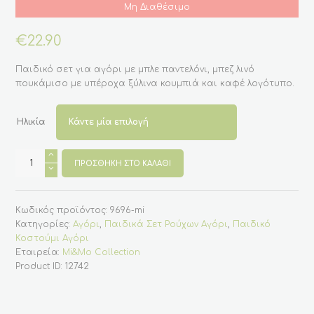
Μη Διαθέσιμο
€
22.90
Παιδικό σετ για αγόρι με μπλε παντελόνι, μπεζ λινό
πουκάμισο με υπέροχα ξύλινα κουμπιά και καφέ λογότυπο.
Ηλικία
Σετ
ρούχων
ΠΡΟΣΘΉΚΗ ΣΤΟ ΚΑΛΆΘΙ
για
αγόρι
λινό
μπεζ
Κωδικός προϊόντος:
9696-mi
πουκάμισο
-
Κατηγορίες:
Αγόρι
,
Παιδικά Σετ Ρούχων Αγόρι
,
Παιδικό
μπλε
Κοστούμι Αγόρι
παντελόνι
(Mi&Mo
Εταιρεία:
Mi&Mo Collection
Colection)
Product ID:
12742
ποσότητα