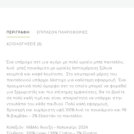
ΠΕΡΙΓΡΑΦΉ
ΕΠΙΠΛΈΟΝ ΠΛΗΡΟΦΟΡΊΕΣ
ΑΞΙΟΛΟΓΉΣΕΙΣ (0)
Ένα υπέροχο σετ για αγόρι με πολύ ωραίο μπλε παντελόνι,
λινό μπεζ πουκάμισο με ωραίες λεπτομέρειες ξύλινα
κουμπιά και καφέ λογότυπο. Στο εσωτερικό μέρος του
παντελονιού υπάρχει λάστιχο για καλύτερη εφαρμογή. Ένα
πραγματικά πολύ όμορφο σετ το οποίο μπορεί να φορεθεί
για ξεχωριστές και πιο επίσημες εμφανίσεις, θα το βρείτε
σε πολύ καλή τιμή και είναι απαραίτητο να υπάρχει στην
ντουλάπα του κάθε παιδιού. Πολύ καλή εφαρμογή,
δροσερή και ευχάριστη υφή 100% λινό το πουκάμισο και 98
% βαμβάκι – 2% Ελαστάν το παντελόνι.
Κολεξιόν : Mi&Mo Άνοιξη – Καλοκαίρι 2024
Σύνθεση : 100% Linen / 98% Cotton – 2% Elastan