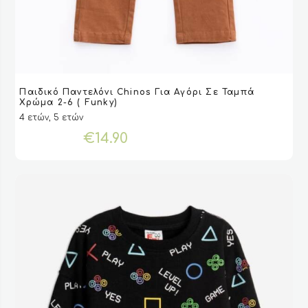
Αυτό
Παιδικό Παντελόνι Chinos Για Αγόρι Σε Ταμπά
το
VIEW
VIEW
ΕΠΙΛΟΓΉ
ΕΠΙΛΟΓΉ
Χρώμα 2-6 ( Funky)
προϊόν
4 ετών, 5 ετών
έχει
€
14.90
πολλαπλές
παραλλαγές.
Οι
επιλογές
μπορούν
να
επιλεγούν
στη
σελίδα
του
προϊόντος