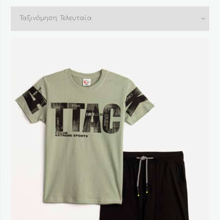
αγόρια. Η σειρά ρούχων της Disney αλλά και των υπόλοιπων
by
εταιρειών που συνεργαζόμαστε είναι μοναδική και
latest
σίγουρα θα βρείτε όλα όσα χρειάζονται για την ντουλάπα
του παιδιού σας.
Είτε ψάχνετε για άνετα πουλόβερ και ζακέτες, είτε θέλετε
να ανανεώσετε τα καθημερινά παιδικά μπλουζάκια και
βερμούδες, είτε αναζητάτε όμορφα Σετ ρούχων , σετ
πουκάμισο παντελόνι παιδικό και φόρμες, χωρίς
αμφιβολία θα βρείτε όλα αυτά που χρειάζεστε για να
καλύψετε τις ανάγκες του αγοριού σας.
Στο κατάστημα μας επίσης θα βρείτε μαγιό και καπέλα σε
όλα τα βασικά χρώματα και στυλ. Θα βρείτε επίσης από
την νέα κολεξιόν εξαιρετικά παιδικά ρούχα για αγόρια με
προσφορές.
Δείτε τη συλλογή από όμορφα κοστούμια για αγόρια που
θα δώσουν τέλειο στυλ σε πάρτι γενεθλίων, γάμους,
βαπτίσεις και άλλες εορταστικές εκδηλώσεις. Επιπλέον, μην
παραλείψετε να ρίξετε μια ματιά στη σειρά από πιτζάμες
για να καλύψετε το παιδί σας με τις πιο άνετες στιγμές
άνεσης πριν τον ύπνο.
Μην αμελήσετε να δείτε τα γνήσια ρούχα της Disney και