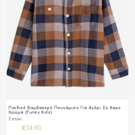
προϊόντος
Αυτό
Παιδικό Βαμβακερό Πουκάμισο Για Αγόρι Σε Καρο
το
VIEW
VIEW
ΕΠΙΛΟΓΉ
ΕΠΙΛΟΓΉ
Χρώμα (Funky Kids)
προϊόν
2 ετών
έχει
€
14.90
πολλαπλές
παραλλαγές.