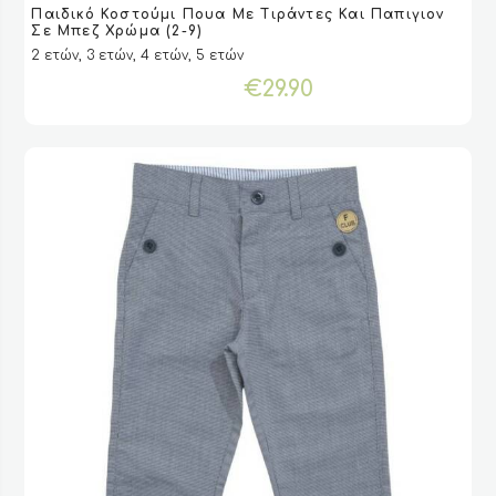
Παιδικό Κοστούμι Πουα Με Τιράντες Και Παπιγιον
το
VIEW
VIEW
ΕΠΙΛΟΓΉ
ΕΠΙΛΟΓΉ
Σε Μπεζ Χρώμα (2-9)
προϊόν
2 ετών, 3 ετών, 4 ετών, 5 ετών
έχει
€
29.90
πολλαπλές
παραλλαγές.
Οι
επιλογές
μπορούν
να
επιλεγούν
στη
σελίδα
του
προϊόντος