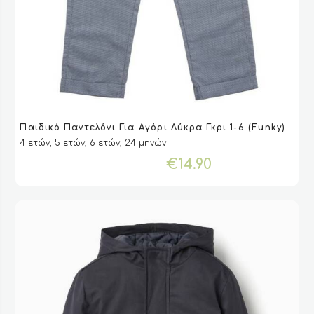
Αυτό
Παιδικό Παντελόνι Για Αγόρι Λύκρα Γκρι 1-6 (Funky)
το
VIEW
VIEW
ΕΠΙΛΟΓΉ
ΕΠΙΛΟΓΉ
4 ετών, 5 ετών, 6 ετών, 24 μηνών
προϊόν
έχει
€
14.90
πολλαπλές
παραλλαγές.
Οι
επιλογές
μπορούν
να
επιλεγούν
στη
σελίδα
του