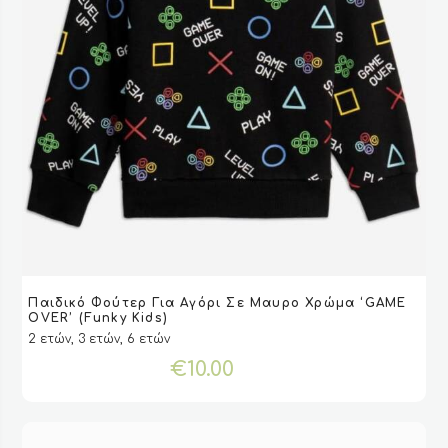
Αυτό
Παιδικό Φούτερ Για Αγόρι Σε Μαυρο Χρώμα ‘GAME
το
VIEW
VIEW
ΕΠΙΛΟΓΉ
ΕΠΙΛΟΓΉ
OVER’ (Funky Kids)
προϊόν
2 ετών, 3 ετών, 6 ετών
έχει
€
10.00
πολλαπλές
παραλλαγές.
Οι
επιλογές