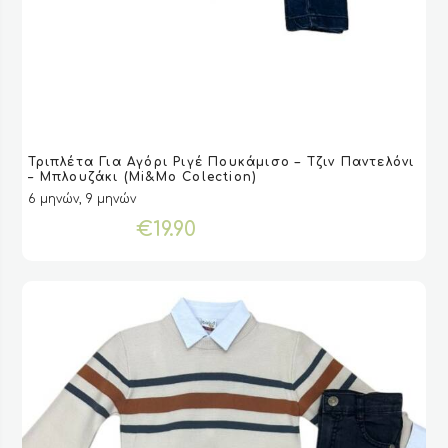
Αυτό
Τριπλέτα Για Αγόρι Ριγέ Πουκάμισο – Τζιν Παντελόνι
το
VIEW
VIEW
ΕΠΙΛΟΓΉ
ΕΠΙΛΟΓΉ
– Μπλουζάκι (Mi&Mo Colection)
προϊόν
6 μηνών, 9 μηνών
έχει
€
19.90
πολλαπλές
παραλλαγές.
Οι
επιλογές
μπορούν
να
επιλεγούν
στη
σελίδα
του
προϊόντος