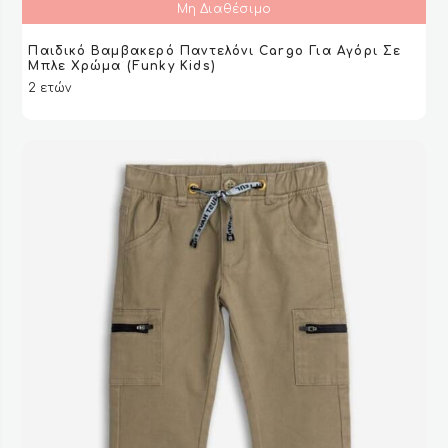
Μη Διαθέσιμο
Παιδικό Βαμβακερό Παντελόνι Cargo Για Αγόρι Σε
ΔΙΑΒΆΣΤΕ ΠΕΡΙΣΣΌΤΕΡΑ
ΔΙΑΒΆΣΤΕ ΠΕΡΙΣΣΌΤΕΡΑ
VIEW
VIEW
Μπλε Χρώμα (Funky Kids)
2 ετών