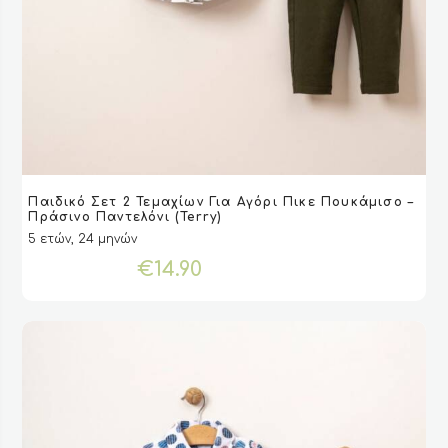
Αυτό
Παιδικό Σετ 2 Τεμαχίων Για Αγόρι Πικε Πουκάμισο –
το
VIEW
VIEW
ΕΠΙΛΟΓΉ
ΕΠΙΛΟΓΉ
Πράσινο Παντελόνι (Terry)
προϊόν
5 ετών, 24 μηνών
έχει
€
14.90
πολλαπλές
παραλλαγές.
Οι
επιλογές
μπορούν
να
επιλεγούν
στη
σελίδα