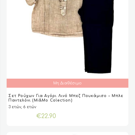
Μη Διαθέσιμο
Αυτό
Σετ Ρούχων Για Αγόρι Λινό Μπεζ Πουκάμισο – Μπλε
το
ΕΠΙΛΟΓΉ
ΕΠΙΛΟΓΉ
VIEW
VIEW
Παντελόνι (Mi&Mo Colection)
προϊόν
3 ετών, 6 ετών
έχει
€
22.90
πολλαπλές
παραλλαγές.
Οι
επιλογές