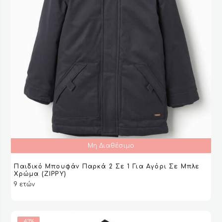
προϊόντος
Μη Διαθέσιμο
Παιδικό Μπουφάν Παρκά 2 Σε 1 Για Αγόρι Σε Μπλε
ΔΙΑΒΆΣΤΕ ΠΕΡΙΣΣΌΤΕΡΑ
ΔΙΑΒΆΣΤΕ ΠΕΡΙΣΣΌΤΕΡΑ
VIEW
VIEW
Χρώμα (ZIPPY)
9 ετών
43%