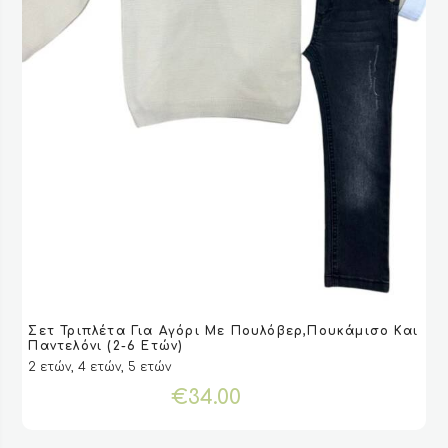
Αυτό
Σετ Τριπλέτα Για Αγόρι Με Πουλόβερ,Πουκάμισο Και
το
VIEW
VIEW
ΕΠΙΛΟΓΉ
ΕΠΙΛΟΓΉ
Παντελόνι (2-6 Ετών)
προϊόν
2 ετών, 4 ετών, 5 ετών
έχει
€
34.00
πολλαπλές
παραλλαγές.
Οι