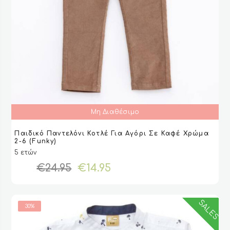
Μη Διαθέσιμο
Αυτό
Παιδικό Παντελόνι Κοτλέ Για Αγόρι Σε Καφέ Χρώμα
το
ΕΠΙΛΟΓΉ
ΕΠΙΛΟΓΉ
VIEW
VIEW
2-6 (Funky)
προϊόν
5 ετών
έχει
Original
Η
€
24.95
€
14.95
πολλαπλές
price
τρέχουσα
παραλλαγές.
was:
τιμή
Οι
€24.95.
είναι:
επιλογές
SALES
30%
€14.95.
μπορούν
να