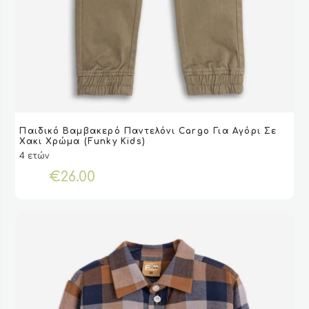
Αυτό
Παιδικό Βαμβακερό Παντελόνι Cargo Για Αγόρι Σε
το
VIEW
VIEW
ΕΠΙΛΟΓΉ
ΕΠΙΛΟΓΉ
Χακι Χρώμα (Funky Kids)
προϊόν
4 ετών
έχει
€
26.00
πολλαπλές
παραλλαγές.
Οι
επιλογές
μπορούν
να
επιλεγούν
στη
σελίδα
του