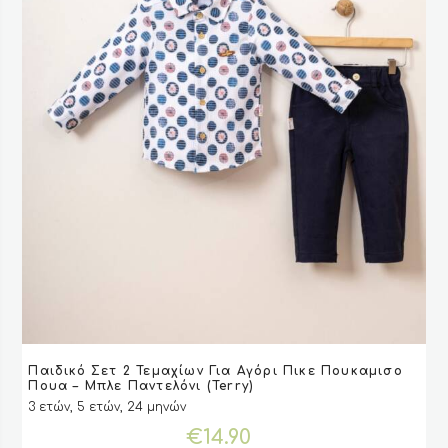
του
προϊόντος
Αυτό
Παιδικό Σετ 2 Τεμαχίων Για Αγόρι Πικε Πουκαμισο
το
VIEW
VIEW
ΕΠΙΛΟΓΉ
ΕΠΙΛΟΓΉ
Πουα – Μπλε Παντελόνι (Terry)
προϊόν
3 ετών, 5 ετών, 24 μηνών
έχει
€
14.90
πολλαπλές