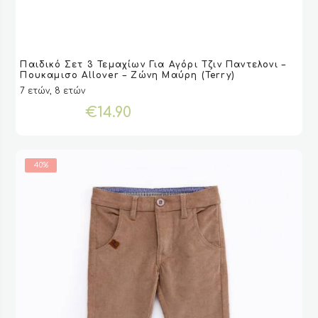
Αυτό
Παιδικό Σετ 3 Τεμαχίων Για Αγόρι Τζιν Παντελονι –
το
VIEW
VIEW
ΕΠΙΛΟΓΉ
ΕΠΙΛΟΓΉ
Πουκαμισο Allover – Ζώνη Μαύρη (Terry)
προϊόν
7 ετών, 8 ετών
έχει
€
14.90
πολλαπλές
παραλλαγές.
Οι
επιλογές
40%
μπορούν
να
επιλεγούν
στη
σελίδα
του
προϊόντος