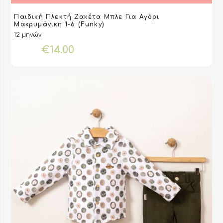
Αυτό
Παιδική Πλεκτή Ζακέτα Μπλε Για Αγόρι
το
ΕΠΙΛΟΓΉ
ΕΠΙΛΟΓΉ
VIEW
VIEW
Μακρυμάνικη 1-6 (Funky)
προϊόν
12 μηνών
έχει
€
14.00
πολλαπλές
παραλλαγές.
Οι
επιλογές
μπορούν
να
επιλεγούν
στη
σελίδα
του
προϊόντος