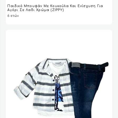
Παιδικό Μπουφάν Με Κουκούλα Και Ενίσχυση Για
ΔΙΑΒΆΣΤΕ ΠΕΡΙΣΣΌΤΕΡΑ
ΔΙΑΒΆΣΤΕ ΠΕΡΙΣΣΌΤΕΡΑ
VIEW
VIEW
Αγόρι Σε Λαδι Χρώμα (ZIPPY)
6 ετών