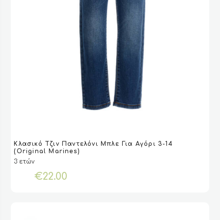
Αυτό
Κλασικό Τζιν Παντελόνι Μπλε Για Αγόρι 3-14
το
VIEW
VIEW
ΕΠΙΛΟΓΉ
ΕΠΙΛΟΓΉ
(Original Marines)
προϊόν
3 ετών
έχει
€
22.00
πολλαπλές
παραλλαγές.
Οι
επιλογές
μπορούν