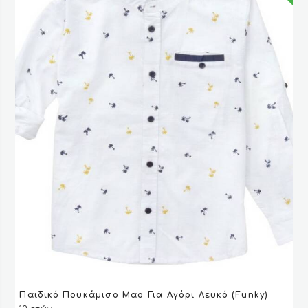
επιλεγούν
στη
σελίδα
του
προϊόντος
Αυτό
Παιδικό Πουκάμισο Μαο Για Αγόρι Λευκό (Funky)
το
VIEW
VIEW
ΕΠΙΛΟΓΉ
ΕΠΙΛΟΓΉ