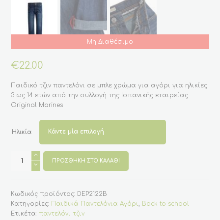
Μη Διαθέσιμο
€
22.00
Παιδικό τζιν παντελόνι σε μπλε χρώμα για αγόρι για ηλικίες
3 ως 14 ετών από την συλλογή της Ισπανικής εταιρείας
Original Marines
Ηλικία
Βαμβακερό
τζιν
ΠΡΟΣΘΉΚΗ ΣΤΟ ΚΑΛΆΘΙ
παντελόνι
μπλε
για
αγόρι
Κωδικός προϊόντος:
DEP2122B
από
3
Κατηγορίες:
Παιδικά Παντελόνια Αγόρι
,
Back to school
ετών
Ετικέτα:
παντελόνι τζιν
έως