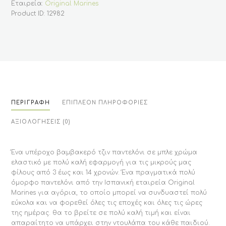
14
Εταιρεία:
Original Marines
ετών
Product ID:
12982
(Original
Marines)
ποσότητα
ΠΕΡΙΓΡΑΦΉ
ΕΠΙΠΛΈΟΝ ΠΛΗΡΟΦΟΡΊΕΣ
ΑΞΙΟΛΟΓΉΣΕΙΣ (0)
Ένα υπέροχο βαμβακερό τζιν παντελόνι σε μπλε χρώμα
ελαστικό με πολύ καλή εφαρμογή για τις μικρούς μας
φίλους από 3 έως και 14 χρονών. Ένα πραγματικά πολύ
όμορφο παντελόνι από την Ισπανική εταιρεία Original
Marines για αγόρια, το οποίο μπορεί να συνδυαστεί πολύ
εύκολα και να φορεθεί όλες τις εποχές και όλες τις ώρες
της ημέρας. θα το βρείτε σε πολύ καλή τιμή και είναι
απαραίτητο να υπάρχει στην ντουλάπα του κάθε παιδιού.