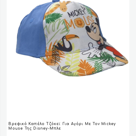
στη
σελίδα
του
προϊόντος
Αυτό
Βρεφικό Καπέλο Τζόκεϊ Για Αγόρι Με Τον Mickey
το
VIEW
VIEW
ΕΠΙΛΟΓΉ
ΕΠΙΛΟΓΉ
Mouse Της Disney-Μπλε
προϊόν