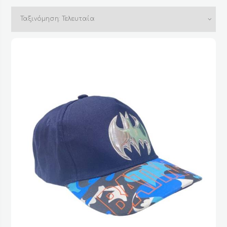
by
latest