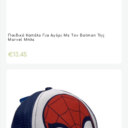
Αυτό
Παιδικό Καπέλο Για Αγόρι Με Τoν Batman Της
το
VIEW
VIEW
ΕΠΙΛΟΓΉ
ΕΠΙΛΟΓΉ
Marvel Μπλε
προϊόν
έχει
€
13.45
πολλαπλές
παραλλαγές.
Οι
επιλογές
μπορούν
να
επιλεγούν
στη
σελίδα
του
προϊόντος