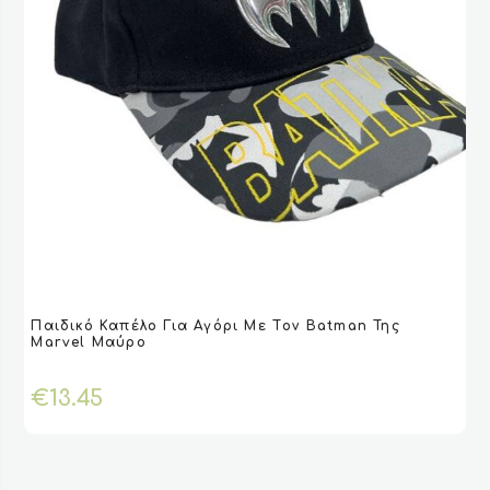
Αυτό
Παιδικό Καπέλο Για Αγόρι Με Τoν Batman Της
το
VIEW
VIEW
ΕΠΙΛΟΓΉ
ΕΠΙΛΟΓΉ
Marvel Μαύρο
προϊόν
έχει
€
13.45
πολλαπλές
παραλλαγές.
Οι
επιλογές
μπορούν