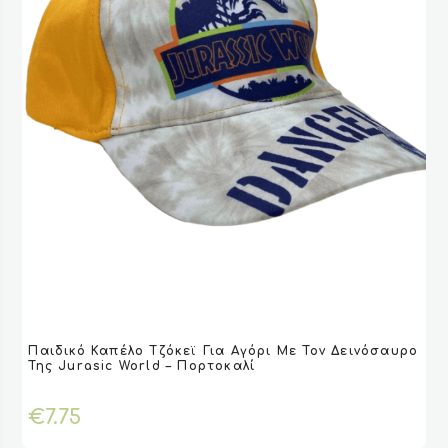
προϊόντος
Αυτό
Παιδικό Καπέλο Τζόκεϊ Για Αγόρι Με Τον Δεινόσαυρο
το
VIEW
VIEW
ΕΠΙΛΟΓΉ
ΕΠΙΛΟΓΉ
Της Jurasic World – Πορτοκαλί
προϊόν
έχει
€
7.75
πολλαπλές
παραλλαγές.