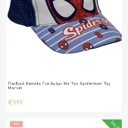
Αυτό
Παιδικό Καπέλο Για Αγόρι Με Τoν Spiderman Της
το
VIEW
VIEW
ΕΠΙΛΟΓΉ
ΕΠΙΛΟΓΉ
Marvel
προϊόν
έχει
€
9.99
πολλαπλές
παραλλαγές.
Οι
επιλογές
SALES
38%
μπορούν