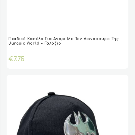
Αυτό
Παιδικό Καπέλο Για Αγόρι Με Τον Δεινόσαυρο Της
το
VIEW
VIEW
ΕΠΙΛΟΓΉ
ΕΠΙΛΟΓΉ
Jurasic World – Γαλάζιο
προϊόν
έχει
€
7.75
πολλαπλές
παραλλαγές.
Οι
επιλογές
μπορούν
να
επιλεγούν
στη
σελίδα
του
προϊόντος