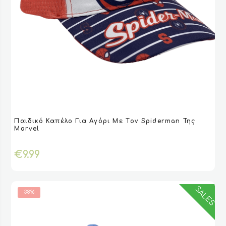
Αυτό
Παιδικό Καπέλο Για Αγόρι Με Τoν Spiderman Της
το
VIEW
VIEW
ΕΠΙΛΟΓΉ
ΕΠΙΛΟΓΉ
Marvel
προϊόν
έχει
€
9.99
πολλαπλές
παραλλαγές.
Οι
επιλογές
SALES
38%
μπορούν
να
επιλεγούν