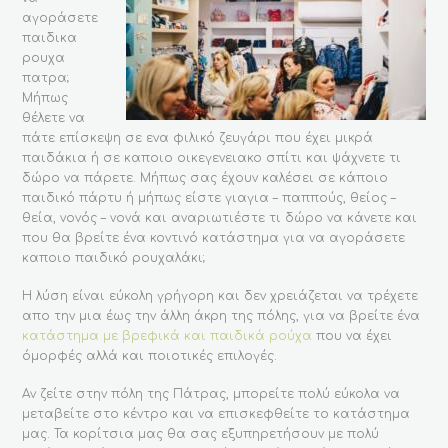
αγοράσετε
παιδικα
ρουχα
πατρα;
Μήπως
θέλετε να
πάτε επίσκεψη σε ενα φιλικό ζευγάρι που έχει μικρά
παιδάκια ή σε καποιο οικεγενειακο σπίτι και ψάχνετε τι
δώρο να πάρετε. Μήπως σας έχουν καλέσει σε κάποιο
παιδικό πάρτυ ή μήπως είστε γιαγια – παππούς, θείος –
θεία, νονός – νονά και αναριωτιέστε τι δώρο να κάνετε και
που θα βρείτε ένα κοντινό κατάστημα για να αγοράσετε
καποιο παιδικό ρουχαλάκι;
Η λύση είναι εύκολη γρήγορη και δεν χρειάζεται να τρέχετε
απο την μια έως την άλλη άκρη της πόλης, για να βρείτε ένα
κατάστημα με βρεφικά και παιδικά ρούχα
που να έχει
όμορφές αλλά και ποιοτικές επιλογές.
Αν ζείτε στην πόλη της Πάτρας, μπορείτε πολύ εύκολα να
μεταβείτε στο κέντρο και να επισκεφθείτε το κατάστημα
μας. Τα κορίτσια μας θα σας εξυπηρετήσουν με πολύ