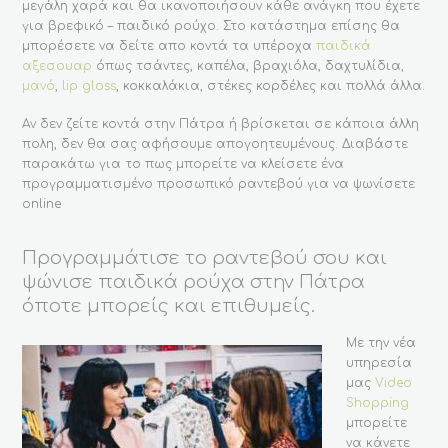
μεγάλη χαρά και θα ικανοποιήσουν κάθε ανάγκη που έχετε
για βρεφικό – παιδικό ρούχο. Στο κατάστημα επίσης θα
μπορέσετε να δείτε απο κοντά τα υπέροχα
παιδικά
αξεσουαρ
όπως τσάντες, καπέλα, βραχιόλα, δαχτυλίδια,
μανό
,
lip gloss
, κοκκαλάκια, στέκες κορδέλες και πολλά άλλα.
Αν δεν ζείτε κοντά στην Πάτρα ή βρίσκεται σε κάποια άλλη
πολη, δεν θα σας αφήσουμε απογοητευμένους. Διαβάστε
παρακάτω για το πως μπορείτε να κλείσετε ένα
προγραμματισμένο προσωπικό ραντεβού για να ψωνίσετε
online
Προγραμμάτισε το ραντεβού σου και
ψώνισε παιδικά ρούχα στην Πάτρα
όποτε μπορείς και επιθυμείς.
Με την νέα
υπηρεσία
μας
Video
Shopping
μπορείτε
να κάνετε