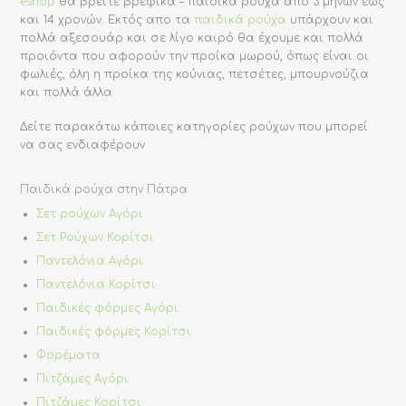
eshop
θα βρείτε βρεφικά – παιδικά ρούχα από 3 μηνών έως
και 14 χρονών. Εκτός απο τα
παιδικά ρούχα
υπάρχουν και
πολλά αξεσουάρ και σε λίγο καιρό θα έχουμε και πολλά
προιόντα που αφορούν την προίκα μωρού, όπως είναι οι
φωλιές, όλη η προίκα της κούνιας, πετσέτες, μπουρνούζια
και πολλά άλλα.
Δείτε παρακάτω κάποιες κατηγορίες ρούχων που μπορεί
να σας ενδιαφέρουν
Παιδικά ρούχα στην Πάτρα
Σετ ρούχων Αγόρι
Σετ Ρούχων Κορίτσι
Παντελόνια Αγόρι
Παντελόνια Κορίτσι
Παιδικές φόρμες Αγόρι
Παιδικές φόρμες Κορίτσι
Φορέματα
Πιτζάμες Αγόρι
Πιτζάμες Κορίτσι