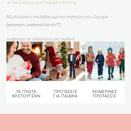
Παιδικά ρούχα Ηράκλειο Κρήτης
Αξιολογήσεις επιβεβαιωμένων πελατών στην Google
[wprevpro_usetemplate tid=”1″]
Διαβάστε τα τελευταία μας άρθρα
ΤΑ ΠΡΏΤΑ
ΠΡΟΤΆΣΕΙΣ
ΧΕΙΜΕΡΙΝΈΣ
ΧΡΙΣΤΟΎΓΕΝΝ
ΓΙΑ ΠΑΙΔΙΚΆ
ΠΡΟΤΆΣΕΙΣ
Α ΜΕ ΤΟ
ΡΟΎΧΑ ΤΑ
ΓΙΑ ΤΟ 2025
ΜΩΡΌ ΣΑΣ.
ΧΡΙΣΤΟΎΓΕΝΝ
ΑΠΌ ΤΗΝ
Α ΤΟΥ 2024
ΟΜΆΔΑ ΤΟΥ
ΑΠΌ ΤΗΝ
MI&MO
ΟΜΆΔΑ ΤΟΥ
MI&MO