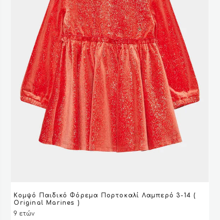
του
προϊόντος
Αυτό
Κομψό Παιδικό Φόρεμα Πορτοκαλί Λαμπερό 3-14 (
το
VIEW
VIEW
ΕΠΙΛΟΓΉ
ΕΠΙΛΟΓΉ
Original Marines )
προϊόν
9 ετών
έχει