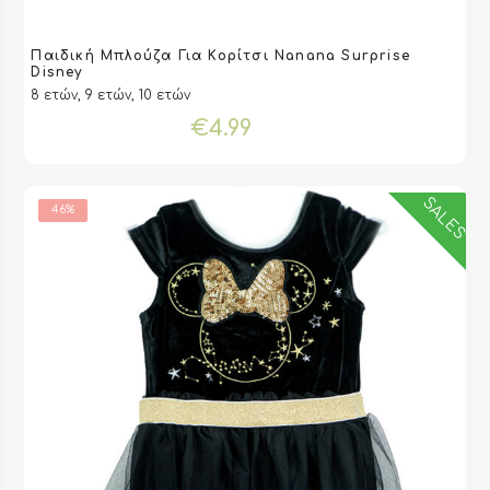
Αυτό
Παιδική Μπλούζα Για Κορίτσι Nanana Surprise
το
VIEW
VIEW
ΕΠΙΛΟΓΉ
ΕΠΙΛΟΓΉ
Disney
προϊόν
8 ετών, 9 ετών, 10 ετών
έχει
€
4.99
πολλαπλές
παραλλαγές.
Οι
επιλογές
SALES
46%
μπορούν
να
επιλεγούν
στη
σελίδα
του
προϊόντος