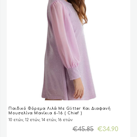
προϊόντος
Αυτό
Παιδικό Φόρεμα Λιλά Με Glitter Και Διαφανή
το
VIEW
VIEW
ΕΠΙΛΟΓΉ
ΕΠΙΛΟΓΉ
Μουσελίνα Μανίκια 6-16 ( Chief )
προϊόν
10 ετών, 12 ετών, 14 ετών, 16 ετών
έχει
Original
Η
€
45.85
€
34.90
πολλαπλές
price
τρέχ
παραλλαγές.