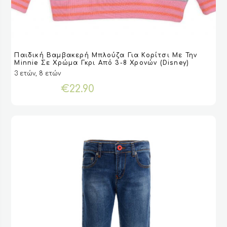
Αυτό
Παιδική Βαμβακερή Μπλούζα Για Κορίτσι Με Την
το
VIEW
VIEW
ΕΠΙΛΟΓΉ
ΕΠΙΛΟΓΉ
Minnie Σε Χρώμα Γκρι Από 3-8 Χρονών (Disney)
προϊόν
3 ετών, 8 ετών
έχει
€
22.90
πολλαπλές
παραλλαγές.
Οι
επιλογές
μπορούν
να
επιλεγούν
στη
σελίδα
του
προϊόντος