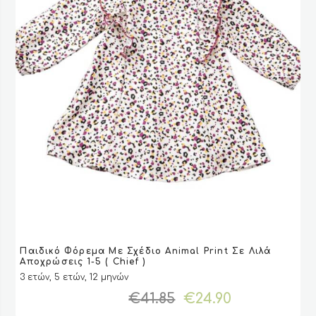
προϊόντος
Αυτό
Παιδικό Φόρεμα Με Σχέδιο Animal Print Σε Λιλά
το
VIEW
VIEW
ΕΠΙΛΟΓΉ
ΕΠΙΛΟΓΉ
Αποχρώσεις 1-5 ( Chief )
προϊόν
3 ετών, 5 ετών, 12 μηνών
έχει
Original
Η
€
41.85
€
24.90
πολλαπλές
price
τρέχουσα
παραλλαγές.