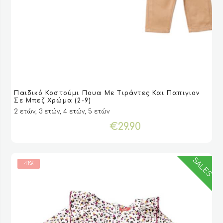
Αυτό
Παιδικό Κοστούμι Πουα Με Τιράντες Και Παπιγιον
το
VIEW
VIEW
ΕΠΙΛΟΓΉ
ΕΠΙΛΟΓΉ
Σε Μπεζ Χρώμα (2-9)
προϊόν
2 ετών, 3 ετών, 4 ετών, 5 ετών
έχει
€
29.90
πολλαπλές
παραλλαγές.
Οι
επιλογές
SALES
41%
μπορούν
να
επιλεγούν
στη
σελίδα
του