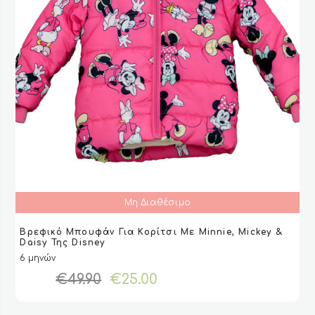
προϊόντος
Μη Διαθέσιμο
Αυτό
Βρεφικό Μπουφάν Για Κορίτσι Με Minnie, Mickey &
το
ΕΠΙΛΟΓΉ
ΕΠΙΛΟΓΉ
VIEW
VIEW
Daisy Της Disney
προϊόν
6 μηνών
έχει
Original
Η
€
49.90
€
25.00
πολλαπλές
price
τρέχουσα
παραλλαγές.
was:
τιμή
Οι