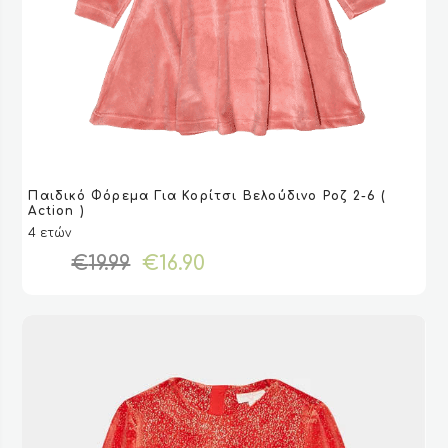
Αυτό
Παιδικό Φόρεμα Για Κορίτσι Βελούδινο Ροζ 2-6 (
το
VIEW
VIEW
ΕΠΙΛΟΓΉ
ΕΠΙΛΟΓΉ
Action )
προϊόν
4 ετών
έχει
Original
Η
€
19.99
€
16.90
πολλαπλές
price
τρέχουσα
παραλλαγές.
was:
τιμή
Οι
€19.99.
είναι:
επιλογές
€16.90.
μπορούν
να
επιλεγούν
στη
σελίδα