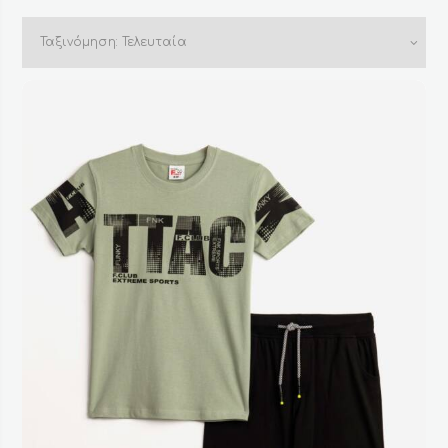
by
latest
Η αγορά παιδικών ρούχων είναι ένα από αυτά τα
πράγματα που κάνουν οι γονείς τακτικά, λαμβάνοντας
υπόψη πόσο γρήγορα μεγαλώνουν τα παιδιά! Αν το παιδί
σας έχει μεγαλώσει και ήρθε η ώρα να αποκτήσετε νέα
ρούχα σε μεγαλύτερο μέγεθος ή ψάχνετε για νέα παιδικά
ρούχα για αγόρια
και κορίτσια για την εποχή που άλλαξε,
έχουμε όλα όσα χρειάζεστε στο Mi and Mo.
Όταν ψωνίζετε από το
κατάστημά
μας, θα βρείτε παιδικά
ρούχα για αγόρια και κορίτσια απο 2 έως 14 ετών για κάθε
εποχή, κάθε περίσταση.
Αν απλά θέλετε να δείτε νέες τάσεις και ιδέες για το
ντύσιμο του παιδιού σας, σε εμάς θα βρείτε μοντέρνα
ρούχα που θα λατρέψουν τα παιδιά σας να φορούν σε
διάφορες δραστηριότητες όπως τα παιδικά πάρτι, βόλτα
με φίλους και παιχνίδι στην πλατεία. Είτε ψάχνετε παιδικά
ρούχα για τον Σεπτέμβριο που όλα
τα παιδιά επιστρέφουν
στα σχολεία
είτε για ειδικές περιστάσεις όπως είναι τα
Χριστούγεννα, το Πάσχα, εθνική επέτειος και καλοκαιρινές
διακοπές, στο Mi&Mo θα βρείτε
φόρμες
,
φορέματα
,
κοστούμια
, μπλουζάκια, σορτς, παντελόνια,
κολάν
, καπέλα,