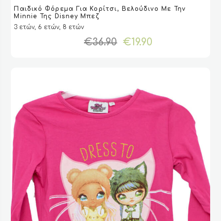
Αυτό
Παιδικό Φόρεμα Για Κορίτσι, Βελούδινο Με Την
το
VIEW
VIEW
ΕΠΙΛΟΓΉ
ΕΠΙΛΟΓΉ
Minnie Της Disney Μπεζ
προϊόν
3 ετών, 6 ετών, 8 ετών
έχει
Original
Η
€
36.90
€
19.90
πολλαπλές
price
τρέχουσα
παραλλαγές.
was:
τιμή
Οι
€36.90.
είναι:
επιλογές
€19.90.
μπορούν
να
επιλεγούν
στη
σελίδα
του
προϊόντος