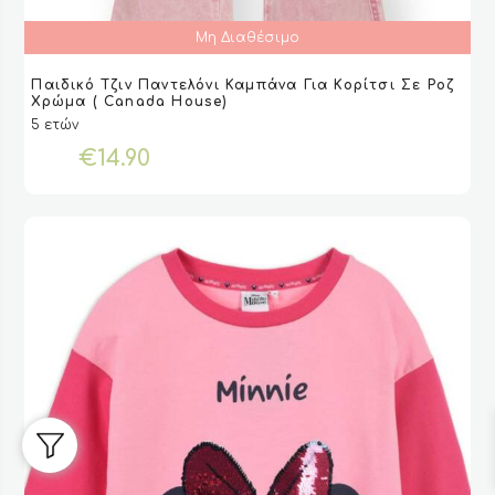
Μη Διαθέσιμο
Αυτό
Παιδικό Τζιν Παντελόνι Καμπάνα Για Κορίτσι Σε Ροζ
το
ΕΠΙΛΟΓΉ
ΕΠΙΛΟΓΉ
VIEW
VIEW
Χρώμα ( Canada House)
προϊόν
5 ετών
έχει
€
14.90
πολλαπλές
παραλλαγές.
Οι
επιλογές
μπορούν
να
επιλεγούν
στη
σελίδα
του
προϊόντος