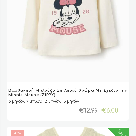
Αυτό
Βαμβακερή Μπλούζα Σε Λευκό Χρώμα Με Σχέδιο Την
το
VIEW
VIEW
ΕΠΙΛΟΓΉ
ΕΠΙΛΟΓΉ
Minnie Mouse (ZIPPY)
προϊόν
6 μηνών, 9 μηνών, 12 μηνών, 18 μηνών
έχει
Original
Η
€
12.99
€
6.00
πολλαπλές
price
τρέχ
παραλλαγές.
was:
τιμή
Οι
€12.99.
είναι
επιλογές
SALES
46%
€6.00
μπορούν