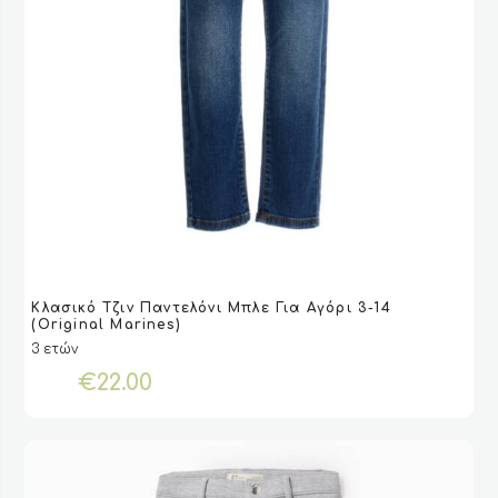
Αυτό
Κλασικό Τζιν Παντελόνι Μπλε Για Αγόρι 3-14
το
VIEW
VIEW
ΕΠΙΛΟΓΉ
ΕΠΙΛΟΓΉ
(Original Marines)
προϊόν
3 ετών
έχει
€
22.00
πολλαπλές
παραλλαγές.
Οι
επιλογές
μπορούν