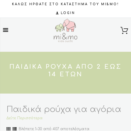
ΚΑΛΩΣ ΗΡΘΑΤΕ ΣΤΟ ΚΑΤΑΣΤΗΜΑ ΤΟΥ MI&MO!
LOGIN
ΠΑΙΔΙΚΆ ΡΟΎΧΑ ΑΠΌ 2 ΈΩΣ
14 ΕΤΏΝ
Παιδικά ρούχα για αγόρια
και κορίτσια από 2 έως και
Δείτε Περισσότερα
14 ετών
Sorted
Βλέπετε 1–30 από 407 αποτελέσματα