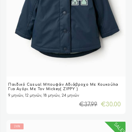
Αυτό
Παιδικό Casual Μπουφάν Αδιάβροχο Με Κουκούλα
το
VIEW
VIEW
ΕΠΙΛΟΓΉ
ΕΠΙΛΟΓΉ
Για Aγόρι Με Τον Mickey( ZIPPY )
προϊόν
9 μηνών, 12 μηνών, 18 μηνών, 24 μηνών
έχει
Original
Η
€
37.99
€
30.00
πολλαπλές
price
τρ
παραλλαγές.
was:
τιμ
Οι
€37.99.
είν
επιλογές
SALES
26%
€30
μπορούν