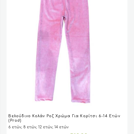
σελίδα
του
προϊόντος
Αυτό
Βελούδινο Κολάν Ροζ Χρώμα Για Kορίτσι 6-14 Ετών
το
VIEW
VIEW
ΕΠΙΛΟΓΉ
ΕΠΙΛΟΓΉ
(Prod)
προϊόν
6 ετών, 8 ετών, 12 ετών, 14 ετών
έχει