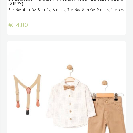
το
VIEW
VIEW
ΕΠΙΛΟΓΉ
ΕΠΙΛΟΓΉ
(ZIPPY)
προϊόν
3 ετών, 4 ετών, 5 ετών, 6 ετών, 7 ετών, 8 ετών, 9 ετών, 11 ετών
έχει
πολλαπλές
€
14.00
παραλλαγές.
Οι
επιλογές
μπορούν
να
επιλεγούν
στη
σελίδα
του
προϊόντος