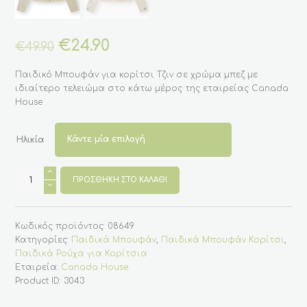
Original
€
24.90
Η
€
49.90
price
τρέχουσα
was:
τιμή
Παιδικό Μπουφάν για κορίτσι Τζιν σε χρώμα μπεζ με
€49.90.
είναι:
ιδιαίτερο τελειώμα στο κάτω μέρος της εταιρείας Canada
€24.90.
House
Ηλικία
Παιδικό
Τζιν
ΠΡΟΣΘΉΚΗ ΣΤΟ ΚΑΛΆΘΙ
Μπουφάν
για
κορίτσι
χρώμα
Κωδικός προϊόντος:
08649
μπεζ
(Canada
Κατηγορίες:
Παιδικά Μπουφάν
,
Παιδικά Μπουφάν Κορίτσι
,
House)
Παιδικά Ρούχα για Κορίτσια
ποσότητα
Εταιρεία:
Canada House
Product ID:
3043