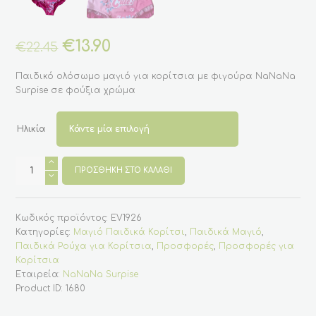
Original
€
13.90
Η
€
22.45
price
τρέχουσα
was:
τιμή
Παιδικό ολόσωμο μαγιό για κορίτσια με φιγούρα NaNaNa
€22.45.
είναι:
Surpise σε φούξια χρώμα
€13.90.
Ηλικία
Παιδικό
ολόσωμο
ΠΡΟΣΘΉΚΗ ΣΤΟ ΚΑΛΆΘΙ
μαγιό
για
κορίτσια
με
Κωδικός προϊόντος:
EV1926
NaNaNa
Surpise
Κατηγορίες:
Μαγιό Παιδικά Κορίτσι
,
Παιδικά Μαγιό
,
-
Παιδικά Ρούχα για Κορίτσια
,
Προσφορές
,
Προσφορές για
Φούξια
ποσότητα
Κορίτσια
Εταιρεία:
NaNaNa Surpise
Product ID:
1680