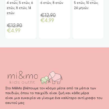
προϊόν
προϊόν
ι
Κορίτσι Μπλε
Γκρι Χρώμα Για
Κορίτσι
ν, 6
6 ετών, 8 ετών
5 ετών, 10 ετών,
6 ετών, 8 ετών
(ΑΚΟ)
Κορίτσι Με
Κοντομάνικη
έχει
έχει
 14
24 μηνών
Στάμπα “Happy
“come On”
πολλαπλές
πολλαπλές
Love Girls” –
Original
Orig
€
12.90
€
12.90
AΚO
παραλλαγές.
παραλλαγές.
Η
price
Η
pric
€
4.99
€
5.00
Οι
Οι
riginal
τρέχουσα
was:
τρέχ
was:
επιλογές
επιλογές
rice
τιμή
€12.90.
τιμή
€12.9
μπορούν
μπορούν
έχουσα
as:
είναι:
είναι:
να
να
μή
12.90.
€4.99.
€5.00.
επιλεγούν
επιλεγούν
αι:
στη
στη
99.
σελίδα
σελίδα
του
του
προϊόντος
προϊόντος
Στο Mi&Mo βλέπουμε τον κόσμο μέσα από τα μάτια των
παιδιών, όπου το παιχνίδι είναι ζωή και κάθε μέρα
είναι μια ευκαιρία να γίνουμε ένα καλύτερο αντίγραφο του
εαυτού μας.