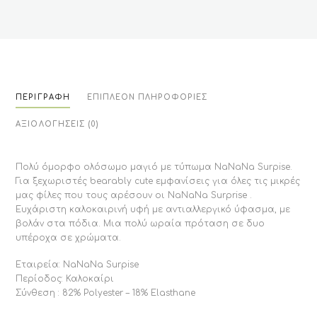
ΠΕΡΙΓΡΑΦΉ
ΕΠΙΠΛΈΟΝ ΠΛΗΡΟΦΟΡΊΕΣ
ΑΞΙΟΛΟΓΉΣΕΙΣ (0)
Πολύ όμορφο ολόσωμο μαγιό με τύπωμα NaNaNa Surpise.
Για ξεχωριστές bearably cute εμφανίσεις για όλες τις μικρές
μας φίλες που τους αρέσουν οι NaNaNa Surprise .
Ευχάριστη καλοκαιρινή υφή με αντιαλλεργικό ύφασμα, με
βολάν στα πόδια. Μια πολύ ωραία πρόταση σε δυο
υπέροχα σε χρώματα.
Εταιρεία: NaNaNa Surpise
Περίοδος: Καλοκαίρι
Σύνθεση : 82% Polyester – 18% Elasthane