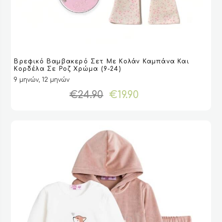
Αυτό
Βρεφικό Βαμβακερό Σετ Με Κολάν Καμπάνα Και
το
VIEW
VIEW
ΕΠΙΛΟΓΉ
ΕΠΙΛΟΓΉ
Κορδέλα Σε Ροζ Χρώμα (9-24)
προϊόν
9 μηνών, 12 μηνών
έχει
Original
Η
€
24.90
€
19.90
πολλαπλές
price
τρέχουσα
παραλλαγές.
was:
τιμή
Οι
€24.90.
είναι:
επιλογές
€19.90.
μπορούν
να
επιλεγούν
στη
σελίδα
του
προϊόντος