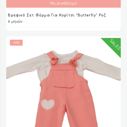
Μη Διαθέσιμο
Βρεφικό Σετ Φόρμα Για Κορίτσι “Butterfly” Ροζ
ΔΙΑΒΆΣΤΕ ΠΕΡΙΣΣΌΤΕΡΑ
ΔΙΑΒΆΣΤΕ ΠΕΡΙΣΣΌΤΕΡΑ
VIEW
VIEW
6 μηνών
SALES
40%