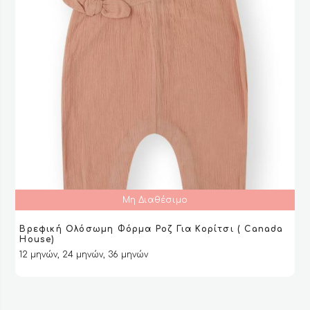
προϊόντος
Μη Διαθέσιμο
Βρεφική Ολόσωμη Φόρμα Ροζ Για Κορίτσι ( Canada
ΔΙΑΒΆΣΤΕ ΠΕΡΙΣΣΌΤΕΡΑ
ΔΙΑΒΆΣΤΕ ΠΕΡΙΣΣΌΤΕΡΑ
VIEW
VIEW
House)
12 μηνών, 24 μηνών, 36 μηνών