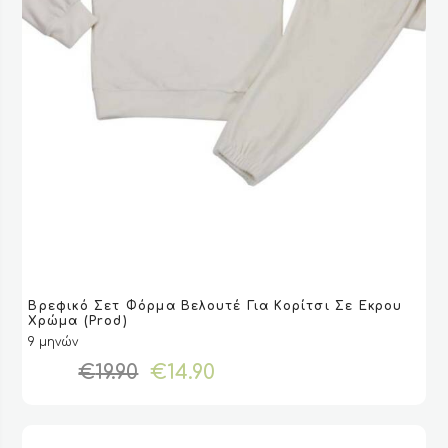
Αυτό
Βρεφικό Σετ Φόρμα Βελουτέ Για Κορίτσι Σε Εκρου
το
VIEW
VIEW
ΕΠΙΛΟΓΉ
ΕΠΙΛΟΓΉ
Χρώμα (Prod)
προϊόν
9 μηνών
έχει
Original
Η
€
19.90
€
14.90
πολλαπλές
price
τρέχουσα
παραλλαγές.
was:
τιμή
Οι
€19.90.
είναι:
επιλογές