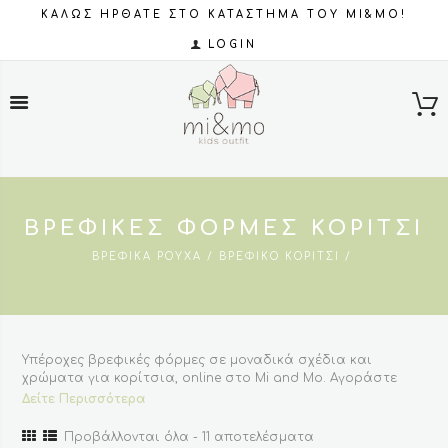
ΚΑΛΩΣ ΗΡΘΑΤΕ ΣΤΟ ΚΑΤΑΣΤΗΜΑ ΤΟΥ MI&MO!
LOGIN
ΒΡΕΦΙΚΈΣ ΦΌΡΜΕΣ ΚΟΡΊΤΣΙ
ΒΡΕΦΙΚΆ ΡΟΎΧΑ
ΒΡΕΦΙΚΌ ΚΟΡΊΤΣΙ
Υπέροχες βρεφικές φόρμες σε μοναδικά σχέδια και
χρώματα για κορίτσια, online στο Mi and Mo. Αγοράστε
επώνυμές βρεφικές φόρμες με την τελευταία λέξη της
Δείτε Περισσότερα
μόδας σε φανταστική ποιότητα, στυλ και τιμές.
Sorted
Προβάλλονται όλα - 11 αποτελέσματα