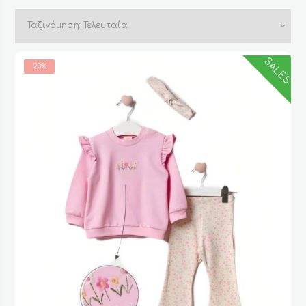
by
latest
SALES
20%