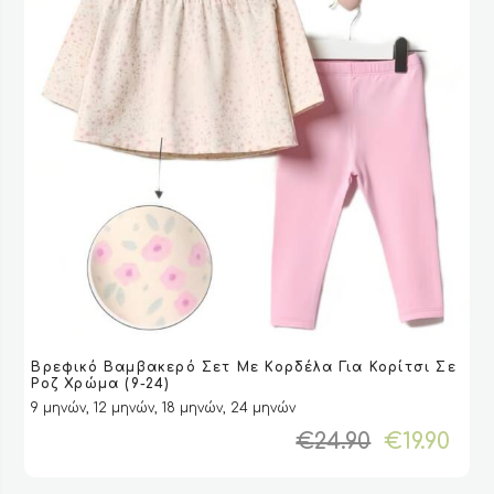
Αυτό
Βρεφικό Βαμβακερό Σετ Με Κορδέλα Για Κορίτσι Σε
το
VIEW
VIEW
ΕΠΙΛΟΓΉ
ΕΠΙΛΟΓΉ
Ροζ Χρώμα (9-24)
προϊόν
9 μηνών, 12 μηνών, 18 μηνών, 24 μηνών
έχει
Original
Η
€
24.90
€
19.90
πολλαπλές
price
τρέ
παραλλαγές.
was:
τιμ
Οι