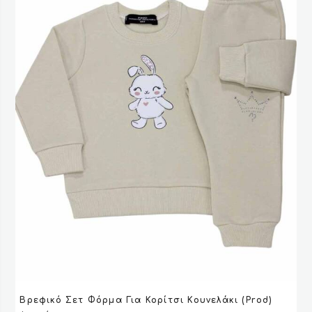
Αυτό
Βρεφικό Σετ Φόρμα Για Κορίτσι Κουνελάκι (Prod)
το
VIEW
VIEW
ΕΠΙΛΟΓΉ
ΕΠΙΛΟΓΉ