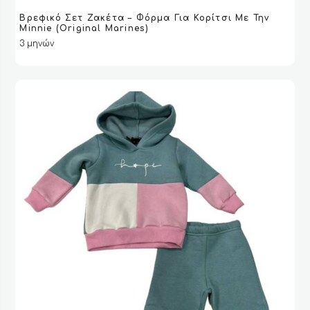
Βρεφικό Σετ Ζακέτα – Φόρμα Για Κορίτσι Με Την
ΔΙΑΒΆΣΤΕ ΠΕΡΙΣΣΌΤΕΡΑ
ΔΙΑΒΆΣΤΕ ΠΕΡΙΣΣΌΤΕΡΑ
VIEW
VIEW
Μinnie (Original Marines)
3 μηνών