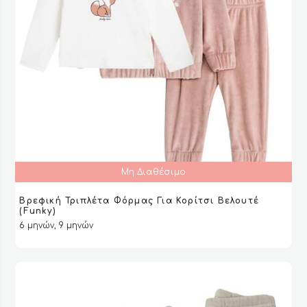
Μη Διαθέσιμο
Βρεφική Τριπλέτα Φόρμας Για Κορίτσι Βελουτέ
ΔΙΑΒΆΣΤΕ ΠΕΡΙΣΣΌΤΕΡΑ
ΔΙΑΒΆΣΤΕ ΠΕΡΙΣΣΌΤΕΡΑ
VIEW
VIEW
(Funky)
6 μηνών, 9 μηνών