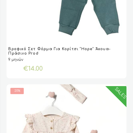
Αυτό
Βρεφικό Σετ Φόρμα Για Κορίτσι “hope” Άκουα-
το
VIEW
VIEW
ΕΠΙΛΟΓΉ
ΕΠΙΛΟΓΉ
Πράσινο Prod
προϊόν
9 μηνών
έχει
€
14.00
πολλαπλές
παραλλαγές.
Οι
επιλογές
SALES
20%
μπορούν
να
επιλεγούν
στη
σελίδα
του
προϊόντος