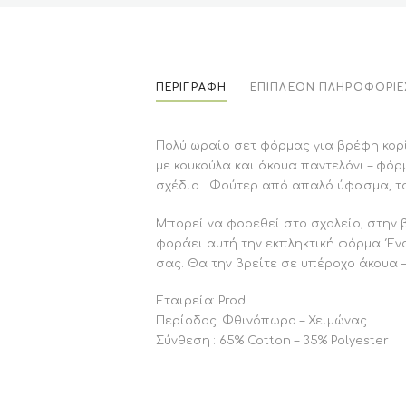
ΠΕΡΙΓΡΑΦΉ
ΕΠΙΠΛΈΟΝ ΠΛΗΡΟΦΟΡΊΕ
Πολύ ωραίο σετ φόρμας για βρέφη κορίτ
με κουκούλα και άκουα παντελόνι – φό
σχέδιο . Φούτερ από απαλό ύφασμα, το 
Μπορεί να φορεθεί στο σχολείο, στην 
φοράει αυτή την εκπληκτική φόρμα. Έν
σας. Θα την βρείτε σε υπέροχο άκουα 
Εταιρεία: Prod
Περίοδος: Φθινόπωρο – Χειμώνας
Σύνθεση : 65% Cotton – 35% Polyester