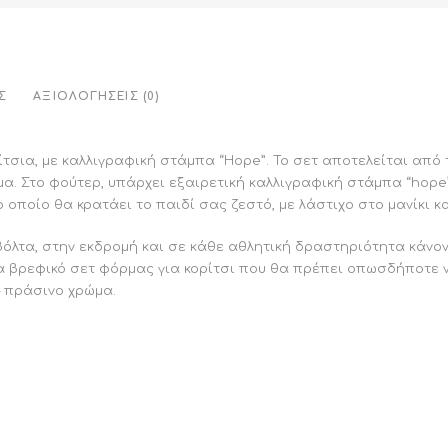
Σ
ΑΞΙΟΛΟΓΉΣΕΙΣ (0)
σια, με καλλιγραφική στάμπα “Hope”. To σετ αποτελείται από τ
ρμα. Στο φούτερ, υπάρχει εξαιρετική καλλιγραφική στάμπα “hop
οποίο θα κρατάει το παιδί σας ζεστό, με λάστιχο στο μανίκι κα
βόλτα, στην εκδρομή και σε κάθε αθλητική δραστηριότητα κάνο
α βρεφικό σετ φόρμας για κορίτσι που θα πρέπει οπωσδήποτε 
– πράσινο χρώμα.