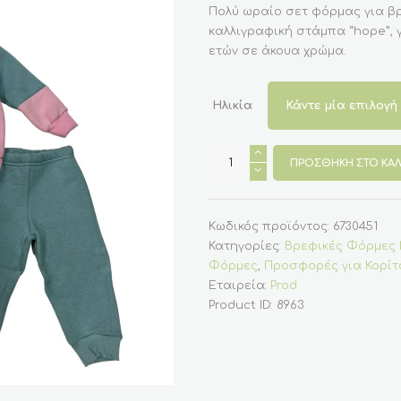
Πολύ ωραίο σετ φόρμας για βρ
καλλιγραφική στάμπα “hope”, γ
ετών σε άκουα χρώμα.
Ηλικία
Βρεφικό
Σετ
ΠΡΟΣΘΉΚΗ ΣΤΟ ΚΑΛ
Φόρμα
για
Κορίτσι
"hope"
Άκουα-
Κωδικός προϊόντος:
6730451
Πράσινο
Κατηγορίες:
Βρεφικές Φόρμες 
Prod
ποσότητα
Φόρμες
,
Προσφορές για Κορίτ
Εταιρεία:
Prod
Product ID:
8963