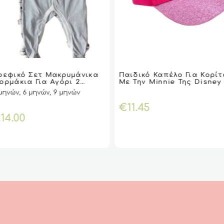
τό
Αυτό
το
ρεφικό Σετ Μακρυμάνικα
Παιδικό Καπέλο Για Κορίτ
VIEW
VIEW
ΕΠΙΛΟΓΉ
ΕΠΙΛΟΓΉ
ΕΠΙΛΟΓΉ
ΕΠΙΛΟΓΉ
VIEW
VIEW
ορμάκια Για Αγόρι 2
Με Την Minnie Της Disney 
ϊόν
προϊόν
εμαχιών Της Εταιρείας
Φούξια
μηνών, 6 μηνών, 9 μηνών
ι
έχει
ABO) Μονόχρωμο Σε Γκρι
ρώμα Και Με Σχέδιο
λλαπλές
πολλαπλές
€
11.45
οάλα.
αλλαγές.
παραλλαγές.
€
14.00
Οι
λογές
επιλογές
ορούν
μπορούν
να
λεγούν
επιλεγούν
η
στη
ίδα
σελίδα
του
ϊόντος
προϊόντος