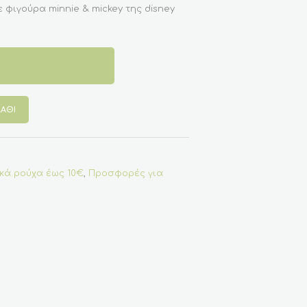
ε φιγούρα minnie & mickey της disney
ΆΘΙ
κά ρούχα έως 10€
,
Προσφορές για