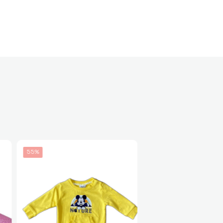
55%
57%