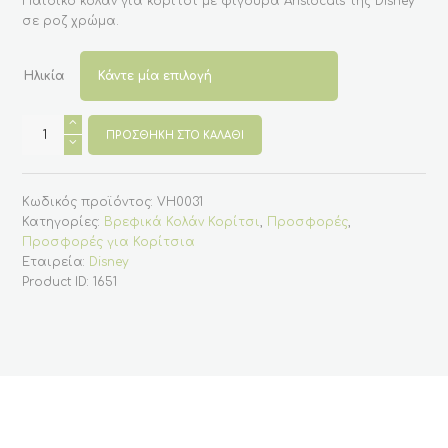
Παιδικό κολάν για κορίτσι με φιγούρα Aristocats της Disney
€17.90.
είναι:
σε ροζ χρώμα.
€8.00.
Ηλικία
Βρεφικό
κολάν
ΠΡΟΣΘΉΚΗ ΣΤΟ ΚΑΛΆΘΙ
για
κορίτσι
με
Aristocats
Κωδικός προϊόντος:
VH0031
της
Disney
Κατηγορίες:
Βρεφικά Κολάν Κορίτσι
,
Προσφορές
,
ποσότητα
Προσφορές για Κορίτσια
Εταιρεία:
Disney
Product ID:
1651