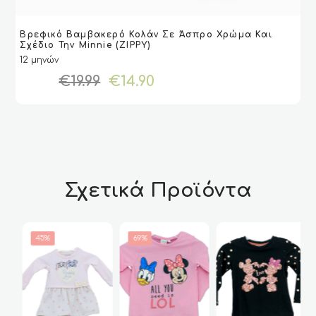
Αυτό
Βρεφικό Βαμβακερό Κολάν Σε Άσπρο Χρώμα Και
το
VIEW
VIEW
ΕΠΙΛΟΓΉ
ΕΠΙΛΟΓΉ
Σχέδιο Την Minnie (ZIPPY)
προϊόν
12 μηνών
έχει
Original
Η
€
19.99
€
14.90
πολλαπλές
price
τρέχουσα
παραλλαγές.
was:
τιμή
Οι
€19.99.
είναι:
επιλογές
€14.90.
μπορούν
να
επιλεγούν
στη
Σχετικά Προϊόντα
σελίδα
του
προϊόντος
45%
69%