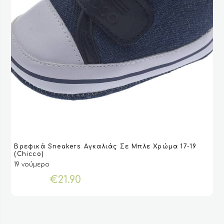
Αυτό
Βρεφικά Sneakers Αγκαλιάς Σε Μπλε Χρώμα 17-19
το
VIEW
VIEW
ΕΠΙΛΟΓΉ
ΕΠΙΛΟΓΉ
(Chicco)
προϊόν
19 νούμερο
έχει
€
21.90
πολλαπλές
παραλλαγές.
Οι
επιλογές
μπορούν