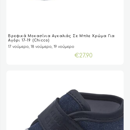
Αυτό
Βρεφικά Μοκασίνια Αγκαλιάς Σε Μπλε Χρώμα Για
το
VIEW
VIEW
ΕΠΙΛΟΓΉ
ΕΠΙΛΟΓΉ
Αγόρι 17-19 (Chicco)
προϊόν
17 νούμερο, 18 νούμερο, 19 νούμερο
έχει
€
27.90
πολλαπλές
παραλλαγές.
Οι
επιλογές
μπορούν
να
επιλεγούν
στη
σελίδα
του
προϊόντος