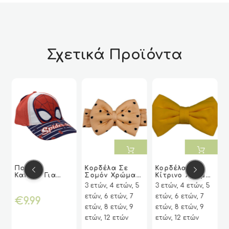
Σχετικά Προϊόντα
Αυτό
Α
ΠΡΟΣΘΉΚ
ΠΡΟΣΘΉΚ
ΠΡΟΣΘΉΚ
ΠΡΟΣΘΉΚ
Παιδικό
Κορδέλα Σε
Κορδέλα Σε
Η ΣΤΟ
Η ΣΤΟ
Η ΣΤΟ
Η ΣΤΟ
το
τ
Καπέλο Για
Σομόν Χρώμα
Κίτρινο Χρώμα
Ή
Ή
VIEW
VIEW
ΕΠΙΛΟΓΉ
ΕΠΙΛΟΓΉ
VIEW
VIEW
VIEW
VIEW
ΚΑΛΆΘΙ
ΚΑΛΆΘΙ
ΚΑΛΆΘΙ
ΚΑΛΆΘΙ
προϊόν
π
Αγόρι Με Τoν
Με Καρδούλες
Με Φιόγκο
3 ετών, 4 ετών, 5
3 ετών, 4 ετών, 5
Spiderman Της
έχει
έχ
ετών, 6 ετών, 7
ετών, 6 ετών, 7
Marvel
€
9.99
πολλαπλές
π
ετών, 8 ετών, 9
ετών, 8 ετών, 9
παραλλαγές.
π
ετών, 12 ετών
ετών, 12 ετών
Οι
Ο