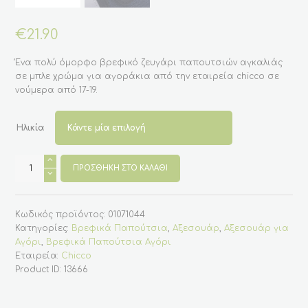
€
21.90
Ένα πολύ όμορφο βρεφικό ζευγάρι παπουτσιών αγκαλιάς
σε μπλε χρώμα για αγοράκια από την εταιρεία chicco σε
νούμερα από 17-19.
Ηλικία
Βρεφικά
sneakers
ΠΡΟΣΘΉΚΗ ΣΤΟ ΚΑΛΆΘΙ
αγκαλιάς
σε
μπλε
χρώμα
Κωδικός προϊόντος:
01071044
17-
19
Κατηγορίες:
Βρεφικά Παπούτσια
,
Αξεσουάρ
,
Αξεσουάρ για
(Chicco)
Αγόρι
,
Βρεφικά Παπούτσια Αγόρι
ποσότητα
Εταιρεία:
Chicco
Product ID:
13666