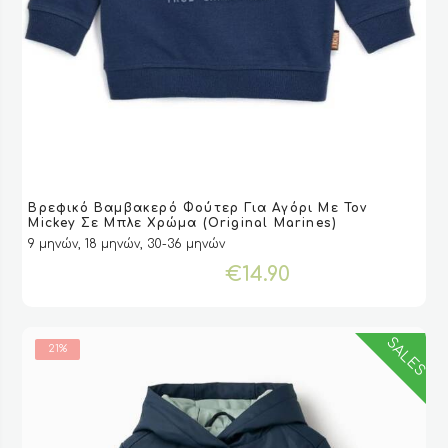
Αυτό
Βρεφικό Βαμβακερό Φούτερ Για Aγόρι Με Τον
το
VIEW
VIEW
ΕΠΙΛΟΓΉ
ΕΠΙΛΟΓΉ
Mickey Σε Μπλε Χρώμα (Original Marines)
προϊόν
9 μηνών, 18 μηνών, 30-36 μηνών
έχει
€
14.90
πολλαπλές
παραλλαγές.
Οι
επιλογές
SALES
21%
μπορούν
να
επιλεγούν
στη
σελίδα