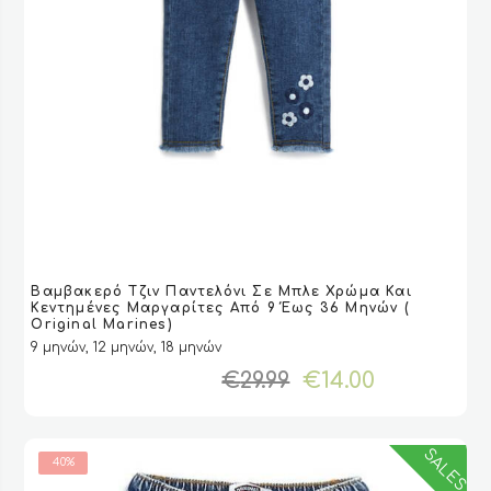
Αυτό
Βαμβακερό Τζιν Παντελόνι Σε Μπλε Χρώμα Και
το
VIEW
VIEW
ΕΠΙΛΟΓΉ
ΕΠΙΛΟΓΉ
Κεντημένες Μαργαρίτες Από 9 Έως 36 Μηνών (
προϊόν
Original Marines)
έχει
9 μηνών, 12 μηνών, 18 μηνών
πολλαπλές
Original
Η
€
29.99
€
14.00
παραλλαγές.
price
τρέχουσ
Οι
was:
τιμή
επιλογές
€29.99.
είναι:
SALES
μπορούν
40%
€14.00.
να