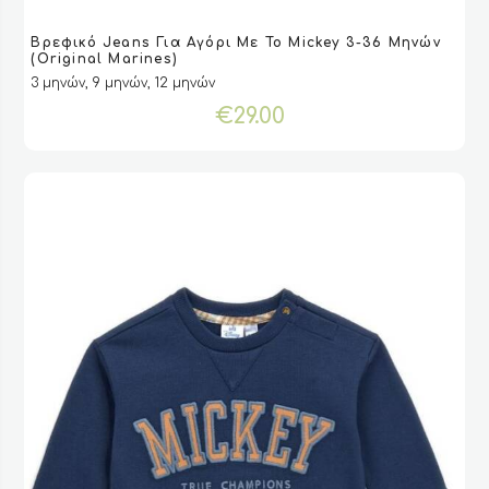
Αυτό
Βρεφικό Jeans Για Αγόρι Με Το Mickey 3-36 Μηνών
το
VIEW
VIEW
ΕΠΙΛΟΓΉ
ΕΠΙΛΟΓΉ
(Original Marines)
προϊόν
3 μηνών, 9 μηνών, 12 μηνών
έχει
€
29.00
πολλαπλές
παραλλαγές.
Οι
επιλογές
μπορούν
να
επιλεγούν
στη
σελίδα
του
προϊόντος