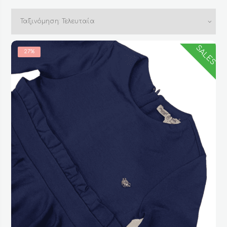
by
latest
SALES
27%