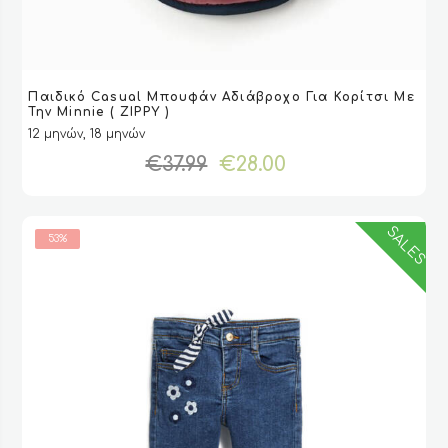
Αυτό
Παιδικό Casual Μπουφάν Αδιάβροχο Για Κορίτσι Με
το
VIEW
VIEW
ΕΠΙΛΟΓΉ
ΕΠΙΛΟΓΉ
Την Minnie ( ZIPPY )
προϊόν
12 μηνών, 18 μηνών
έχει
Original
Η
€
37.99
€
28.00
πολλαπλές
price
τρέχουσα
παραλλαγές.
was:
τιμή
Οι
€37.99.
είναι:
επιλογές
SALES
53%
€28.00.
μπορούν
να
επιλεγούν
στη
σελίδα
του
προϊόντος