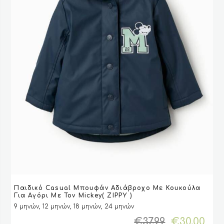
του
προϊόντος
Αυτό
Παιδικό Casual Μπουφάν Αδιάβροχο Με Κουκούλα
το
VIEW
VIEW
ΕΠΙΛΟΓΉ
ΕΠΙΛΟΓΉ
Για Aγόρι Με Τον Mickey( ZIPPY )
προϊόν
9 μηνών, 12 μηνών, 18 μηνών, 24 μηνών
έχει
Original
Η
€
37.99
€
30.00
πολλαπλές