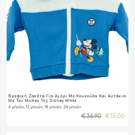
Αυτό
Βρεφική Ζακέτα Για Αγόρι Με Κουκούλα Και Αυτάκια
το
VIEW
VIEW
ΕΠΙΛΟΓΉ
ΕΠΙΛΟΓΉ
Με Τον Mickey Της Disney Μπλε
προϊόν
6 μηνών, 12 μηνών, 18 μηνών, 24 μηνών
έχει
Original
Η
€
36.90
€
15.00
πολλαπλές
price
τρ
παραλλαγές.
was:
τι
Οι
€36.90.
είν
επιλογές