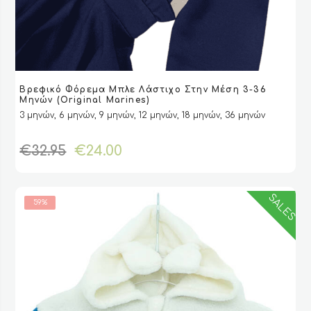
Αυτό
Βρεφικό Φόρεμα Μπλε Λάστιχο Στην Μέση 3-36
το
VIEW
VIEW
ΕΠΙΛΟΓΉ
ΕΠΙΛΟΓΉ
Μηνών (Original Marines)
προϊόν
3 μηνών, 6 μηνών, 9 μηνών, 12 μηνών, 18 μηνών, 36 μηνών
έχει
πολλαπλές
Original
Η
€
32.95
€
24.00
παραλλαγές.
price
τρέχουσα
Οι
was:
τιμή
επιλογές
€32.95.
είναι:
μπορούν
SALES
59%
€24.00.
να
επιλεγούν
στη
σελίδα
του
προϊόντος