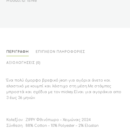
Product ID:
15746
ποσότητα
ΠΕΡΙΓΡΑΦΉ
ΕΠΙΠΛΈΟΝ ΠΛΗΡΟΦΟΡΊΕΣ
ΑΞΙΟΛΟΓΉΣΕΙΣ (0)
Ένα πολύ όμορφο βρεφικό jean για αγόρια άνετο και
ελαστικό με κουμπί και λάστιχο στη μέση.Με στάμπες
μπροστά και σχέδια με τον mickey.Είναι για αγοράκια απο
3 έως 36 μηνών.
Κολεξίον : ZIPPY Φθινόπωρο – Χειμώνας 2024
Σύνθεση : 88% Cotton – 10% Polyester – 2% Elastan