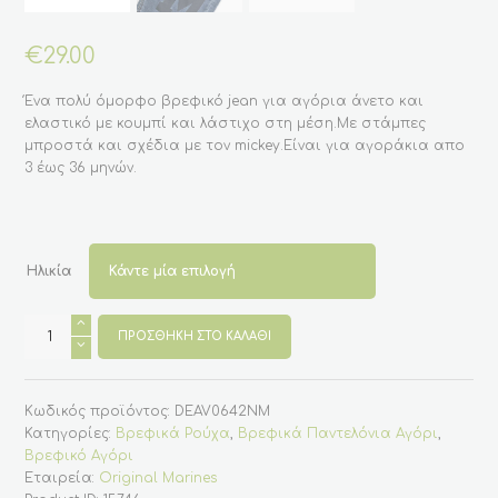
€
29.00
Ένα πολύ όμορφο βρεφικό jean για αγόρια άνετο και
ελαστικό με κουμπί και λάστιχο στη μέση.Με στάμπες
μπροστά και σχέδια με τον mickey.Είναι για αγοράκια απο
3 έως 36 μηνών.
Ηλικία
Βρεφικό
Jeans
ΠΡΟΣΘΉΚΗ ΣΤΟ ΚΑΛΆΘΙ
Για
Αγόρι
Με
το
Κωδικός προϊόντος:
DEAV0642NM
Mickey
3-
Κατηγορίες:
Βρεφικά Ρούχα
,
Βρεφικά Παντελόνια Αγόρι
,
36
Βρεφικό Αγόρι
Μηνών
(Original
Εταιρεία:
Original Marines
Marines)