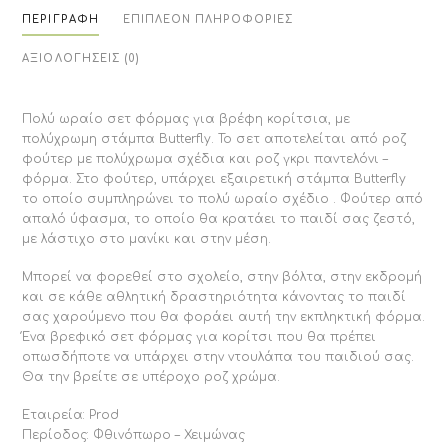
ΠΕΡΙΓΡΑΦΉ
ΕΠΙΠΛΈΟΝ ΠΛΗΡΟΦΟΡΊΕΣ
ΑΞΙΟΛΟΓΉΣΕΙΣ (0)
Πολύ ωραίο σετ φόρμας για βρέφη κορίτσια, με
πολύχρωμη στάμπα Butterfly. To σετ αποτελείται από ροζ
φούτερ με πολύχρωμα σχέδια και ροζ γκρι παντελόνι –
φόρμα. Στο φούτερ, υπάρχει εξαιρετική στάμπα Butterfly
το οποίο συμπληρώνει το πολύ ωραίο σχέδιο . Φούτερ από
απαλό ύφασμα, το οποίο θα κρατάει το παιδί σας ζεστό,
με λάστιχο στο μανίκι και στην μέση.
Μπορεί να φορεθεί στο σχολείο, στην βόλτα, στην εκδρομή
και σε κάθε αθλητική δραστηριότητα κάνοντας το παιδί
σας χαρούμενο που θα φοράει αυτή την εκπληκτική φόρμα.
Ένα βρεφικό σετ φόρμας για κορίτσι που θα πρέπει
οπωσδήποτε να υπάρχει στην ντουλάπα του παιδιού σας.
Θα την βρείτε σε υπέροχο ροζ χρώμα.
Εταιρεία: Prod
Περίοδος: Φθινόπωρο – Χειμώνας