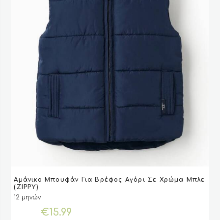
προϊόντος
Αυτό
Αμάνικο Μπουφάν Για Βρέφος Αγόρι Σε Χρώμα Μπλε
το
VIEW
VIEW
ΕΠΙΛΟΓΉ
ΕΠΙΛΟΓΉ
(ZIPPY)
προϊόν
12 μηνών
έχει
€
15.99
πολλαπλές