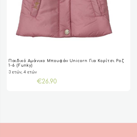
Αυτό
Παιδικό Αμάνικο Μπουφάν Unicorn Για Κορίτσι Ροζ
το
VIEW
VIEW
ΕΠΙΛΟΓΉ
ΕΠΙΛΟΓΉ
1-6 (Funky)
προϊόν
3 ετών, 4 ετών
έχει
€
26.90
πολλαπλές
παραλλαγές.
Οι
επιλογές
μπορούν
να
επιλεγούν
στη
σελίδα