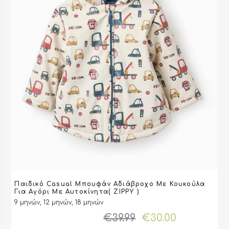
Αυτό
Παιδικό Casual Μπουφάν Αδιάβροχο Με Κουκούλα
το
VIEW
VIEW
ΕΠΙΛΟΓΉ
ΕΠΙΛΟΓΉ
Για Aγόρι Με Αυτοκίνητα( ZIPPY )
προϊόν
9 μηνών, 12 μηνών, 18 μηνών
έχει
Original
Η
€
39.99
€
30.00
πολλαπλές
price
τρέχουσ
παραλλαγές.