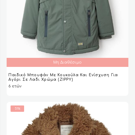
Μη Διαθέσιμο
Παιδικό Μπουφάν Με Κουκούλα Και Ενίσχυση Για
ΔΙΑΒΆΣΤΕ ΠΕΡΙΣΣΌΤΕΡΑ
ΔΙΑΒΆΣΤΕ ΠΕΡΙΣΣΌΤΕΡΑ
VIEW
VIEW
Αγόρι Σε Λαδι Χρώμα (ZIPPY)
6 ετών
51%