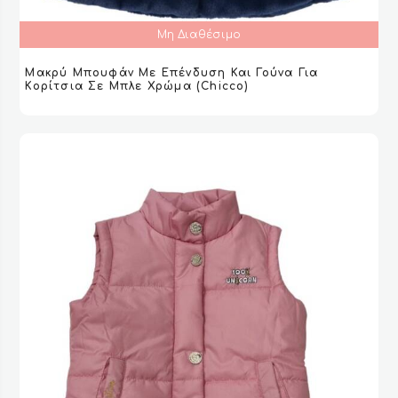
Μη Διαθέσιμο
Μακρύ Μπουφάν Με Επένδυση Και Γούνα Για
ΔΙΑΒΆΣΤΕ ΠΕΡΙΣΣΌΤΕΡΑ
ΔΙΑΒΆΣΤΕ ΠΕΡΙΣΣΌΤΕΡΑ
VIEW
VIEW
Κορίτσια Σε Μπλε Χρώμα (Chicco)