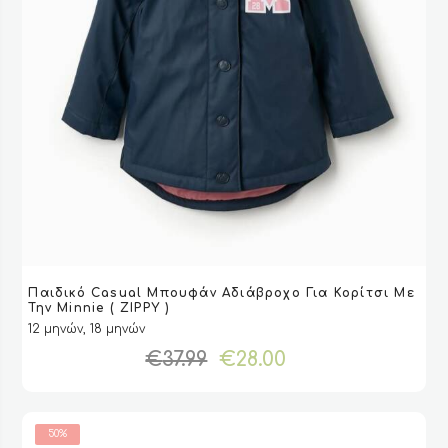
Αυτό
Παιδικό Casual Μπουφάν Αδιάβροχο Για Κορίτσι Με
το
VIEW
VIEW
ΕΠΙΛΟΓΉ
ΕΠΙΛΟΓΉ
Την Minnie ( ZIPPY )
προϊόν
12 μηνών, 18 μηνών
έχει
Original
Η
€
37.99
€
28.00
πολλαπλές
price
τρέχουσα
παραλλαγές.
was:
τιμή
Οι
€37.99.
είναι:
επιλογές
50%
€28.00.
μπορούν