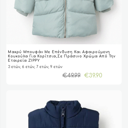
Αυτό
Μακρύ Μπουφάν Με Επένδυση Και Αφαιρούμενη
το
VIEW
VIEW
ΕΠΙΛΟΓΉ
ΕΠΙΛΟΓΉ
Κουκούλα Για Κορίτσια,Σε Πράσινο Χρώμα Από Την
προϊόν
Εταιρεία ZIPPY
έχει
3 ετών, 6 ετών, 7 ετών, 9 ετών
πολλαπλές
Original
Η
€
49.99
€
39.90
παραλλαγές.
price
τρέχου
Οι
was:
τιμή
επιλογές
€49.99.
είναι:
μπορούν
€39.90.
να
επιλεγούν
στη
σελίδα
του