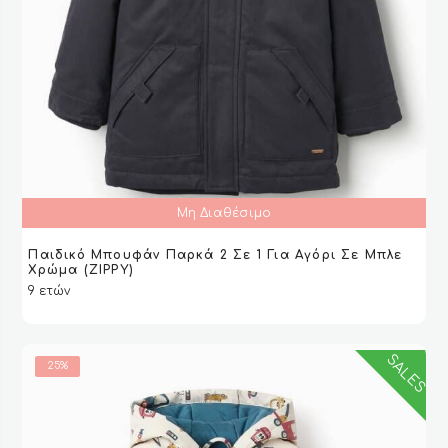
Μη Διαθέσιμο
Παιδικό Μπουφάν Παρκά 2 Σε 1 Για Αγόρι Σε Μπλε
ΔΙΑΒΆΣΤΕ ΠΕΡΙΣΣΌΤΕΡΑ
ΔΙΑΒΆΣΤΕ ΠΕΡΙΣΣΌΤΕΡΑ
VIEW
VIEW
Χρώμα (ZIPPY)
9 ετών
SALES
25%