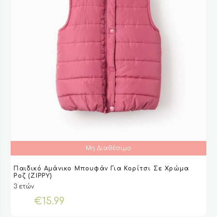
του
προϊόντος
Μη Διαθέσιμο
Αυτό
Παιδικό Αμάνικο Μπουφάν Για Κορίτσι Σε Χρώμα
το
ΕΠΙΛΟΓΉ
ΕΠΙΛΟΓΉ
VIEW
VIEW
Ροζ (ZIPPY)
προϊόν
3 ετών
έχει
€
15.99
πολλαπλές
παραλλαγές.