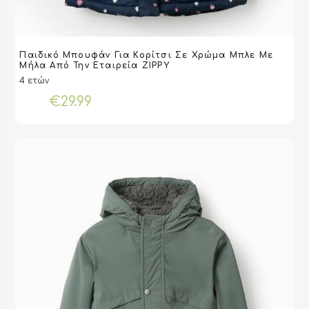
Αυτό
Παιδικό Μπουφάν Για Κορίτσι Σε Χρώμα Μπλε Με
το
VIEW
VIEW
ΕΠΙΛΟΓΉ
ΕΠΙΛΟΓΉ
Μήλα Από Την Εταιρεία ZIPPY
προϊόν
4 ετών
έχει
€
29.99
πολλαπλές
παραλλαγές.
Οι
επιλογές
μπορούν
να
επιλεγούν
στη
σελίδα
του
προϊόντος