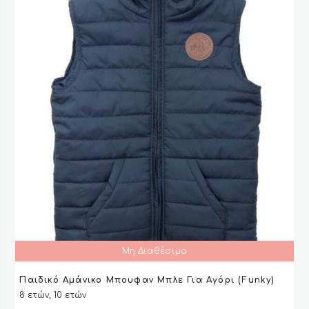
στη
σελίδα
του
προϊόντος
Μη Διαθέσιμο
Παιδικό Αμάνικο Μπουφαν Μπλε Για Αγόρι (Funky)
ΔΙΑΒΆΣΤΕ ΠΕΡΙΣΣΌΤΕΡΑ
ΔΙΑΒΆΣΤΕ ΠΕΡΙΣΣΌΤΕΡΑ
VIEW
VIEW
8 ετών, 10 ετών