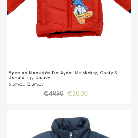
Αυτό
Βρεφικό Μπουφάν Για Αγόρι Με Mickey, Goofy &
το
VIEW
VIEW
ΕΠΙΛΟΓΉ
ΕΠΙΛΟΓΉ
Donald Της Disney
προϊόν
6 μηνών, 12 μηνών
έχει
Original
Η
€
49.90
€
20.00
πολλαπλές
price
τρέχουσα
παραλλαγές.
was:
τιμή
Οι
€49.90.
είναι:
επιλογές
€20.00.
μπορούν
να
επιλεγούν