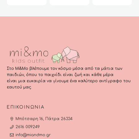
ή
.90.
τιμή
€49.90.
τιμή
€49.90.
τρέχο
was:
μπορούν
μπορούν
μπορούν
ι:
είναι:
είναι:
τιμή
€37.99.
να
να
να
00.
€25.00.
€20.00.
είναι:
επιλεγούν
επιλεγούν
επιλεγούν
€28.00.
στη
στη
στη
σελίδα
σελίδα
σελίδα
του
του
του
προϊόντος
προϊόντος
προϊόντος
Στο Mi&Mo βλέπουμε τον κόσμο μέσα από τα μάτια των
παιδιών, όπου το παιχνίδι είναι ζωή και κάθε μέρα
είναι μια ευκαιρία να γίνουμε ένα καλύτερο αντίγραφο του
εαυτού μας.
ΕΠΙΚΟΙΝΩΝΊΑ
Μπότσαρη 16, Πάτρα 26334
2616 009249
info@miandmo.gr