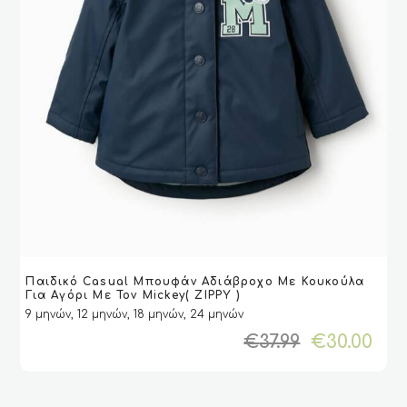
Αυτό
Παιδικό Casual Μπουφάν Αδιάβροχο Με Κουκούλα
το
VIEW
VIEW
ΕΠΙΛΟΓΉ
ΕΠΙΛΟΓΉ
Για Aγόρι Με Τον Mickey( ZIPPY )
προϊόν
9 μηνών, 12 μηνών, 18 μηνών, 24 μηνών
έχει
Original
Η
€
37.99
€
30.00
πολλαπλές
price
τρ
παραλλαγές.
was:
τιμ
Οι
€37.99.
είν
επιλογές