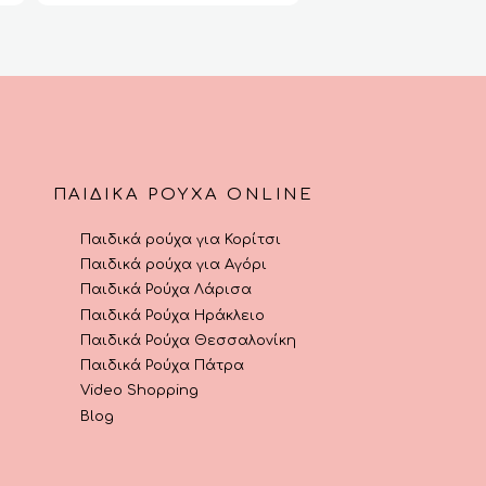
μπορούν
μπορούν
€13.00.
€16.90.
€45
να
να
επιλεγούν
επιλεγούν
στη
στη
σελίδα
σελίδα
του
του
προϊόντος
προϊόντος
ΠΑΙΔΙΚΆ ΡΟΎΧΑ ONLINE
Παιδικά ρούχα για Κορίτσι
Παιδικά ρούχα για Αγόρι
Παιδικά Ρούχα Λάρισα
Παιδικά Ρούχα Ηράκλειο
Παιδικά Ρούχα Θεσσαλονίκη
Παιδικά Ρούχα Πάτρα
Video Shopping
Blog