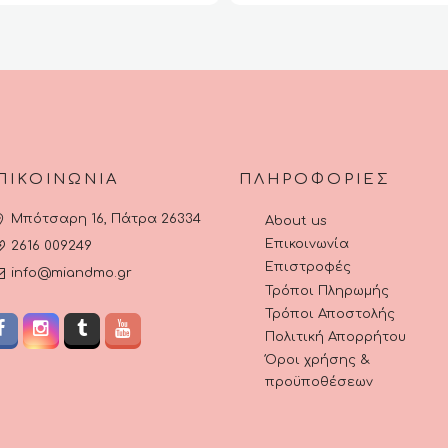
επιλογές
€43.95.
είναι:
μπορούν
.90.
μπορούν
€34.90.
να
να
επιλεγούν
επιλεγούν
στη
στη
σελίδα
σελίδα
του
του
προϊόντος
προϊόντος
ΠΙΚΟΙΝΩΝΊΑ
ΠΛΗΡΟΦΟΡΊΕΣ
Μπότσαρη 16, Πάτρα 26334
About us
Επικοινωνία
2616 009249
Επιστροφές
info@miandmo.gr
Τρόποι Πληρωμής
Τρόποι Αποστολής
Πολιτική Απορρήτου
Όροι χρήσης &
προϋποθέσεων