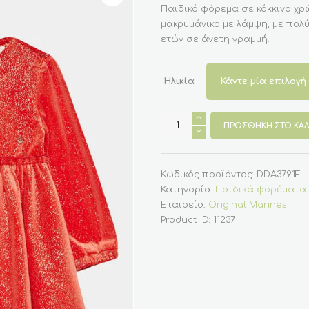
Παιδικό φόρεμα σε κόκκινο χρ
μακρυμάνικο με λάμψη, με πολύ
ετών σε άνετη γραμμή.
Ηλικία
Κομψό
παιδικό
ΠΡΟΣΘΉΚΗ ΣΤΟ ΚΑΛ
φόρεμα
πορτοκαλί
λαμπερό
3-
14
Κωδικός προϊόντος:
DDA3791F
(
Κατηγορία:
Παιδικά φορέματα
Original
Marines
Εταιρεία:
Original Marines
)
Product ID:
11237
ποσότητα