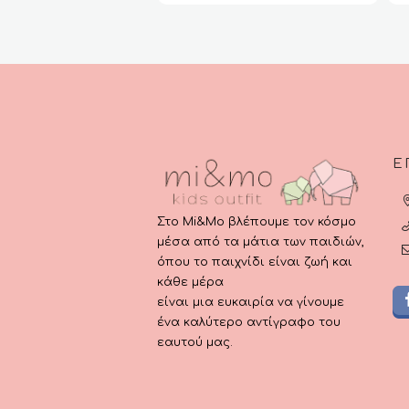
μπορούν
€34
να
επιλεγούν
στη
σελίδα
του
προϊόντος
Ε
Στο Mi&Mo βλέπουμε τον κόσμο
μέσα από τα μάτια των παιδιών,
όπου το παιχνίδι είναι ζωή και
κάθε μέρα
είναι μια ευκαιρία να γίνουμε
ένα καλύτερο αντίγραφο του
εαυτού μας.