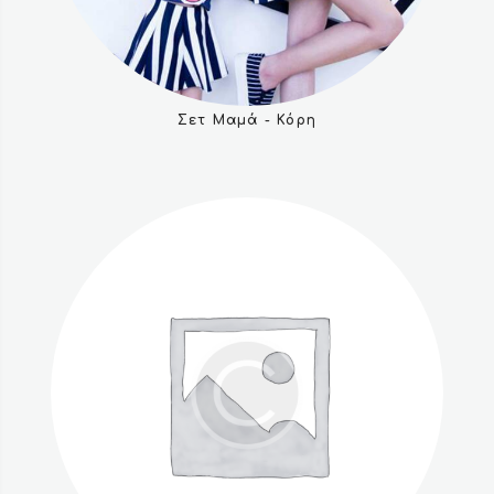
Σετ Μαμά - Κόρη