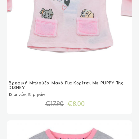
Αυτό
Βρεφική Μπλούζα Μακό Για Κορίτσι Με PUPPY Της
το
VIEW
VIEW
ΕΠΙΛΟΓΉ
ΕΠΙΛΟΓΉ
DISNEY
προϊόν
12 μηνών, 18 μηνών
έχει
Original
Η
€
17.90
€
8.00
πολλαπλές
price
τρέχουσα
παραλλαγές.
was:
τιμή
Οι
€17.90.
είναι:
επιλογές
€8.00.
μπορούν
να