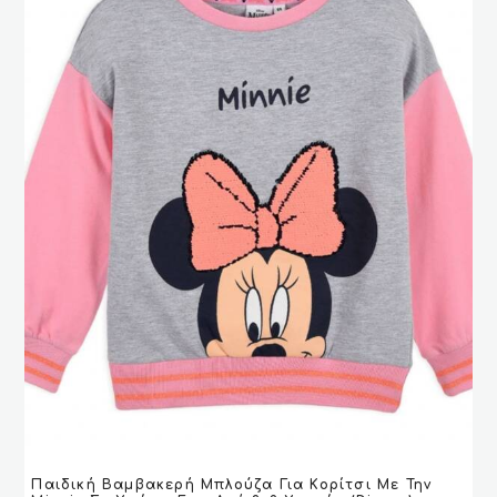
επιλεγούν
στη
σελίδα
του
προϊόντος
Αυτό
Παιδική Βαμβακερή Μπλούζα Για Κορίτσι Με Την
το