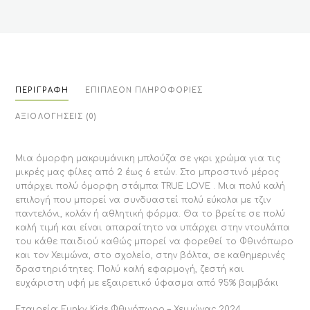
ΠΕΡΙΓΡΑΦΉ
ΕΠΙΠΛΈΟΝ ΠΛΗΡΟΦΟΡΊΕΣ
ΑΞΙΟΛΟΓΉΣΕΙΣ (0)
Μια όμορφη μακρυμάνικη μπλούζα σε γκρι χρώμα για τις
μικρές μας φίλες από 2 έως 6 ετών. Στο μπροστινό μέρος
υπάρχει πολύ όμορφη στάμπα TRUE LOVE . Μια πολύ καλή
επιλογή που μπορεί να συνδυαστεί πολύ εύκολα με τζιν
παντελόνι, κολάν ή αθλητική φόρμα. Θα το βρείτε σε πολύ
καλή τιμή και είναι απαραίτητο να υπάρχει στην ντουλάπα
του κάθε παιδιού καθώς μπορεί να φορεθεί το Φθινόπωρο
και τον Χειμώνα, στο σχολείο, στην βόλτα, σε καθημερινές
δραστηριότητες. Πολύ καλή εφαρμογή, ζεστή και
ευχάριστη υφή με εξαιρετικό ύφασμα από 95% βαμβάκι
Εταιρεία: Funky Kids Φθινόπωρο – Χειμώνας 2024