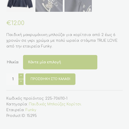
€
12.00
Παιδική μακρυμάνικη μπλούζα για κορίτσια από 2 έως 6
χρονών σε γκρι χρώμα με πολύ ωραία στάμπα TRUE LOVE
από την εταιρεία Funky.
Ηλικία
Παιδική
μπλούζα
ΠΡΟΣΘΉΚΗ ΣΤΟ ΚΑΛΆΘΙ
για
κορίτσι
σε
γκρι
Κωδικός προϊόντος:
225-706110-1
χρώμα
TRUE
Κατηγορία:
Παιδικές Μπλούζες Κορίτσι
LOVE
Εταιρεία:
Funky
(Funky
Kids)
Product ID:
15295
ποσότητα