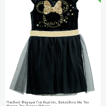
επιλεγούν
στη
σελίδα
του
προϊόντος
Αυτό
Παιδικό Φόρεμα Για Κορίτσι, Βελούδινο Με Την
το
VIEW
VIEW
ΕΠΙΛΟΓΉ
ΕΠΙΛΟΓΉ
Minnie Της Disney Μάυρο