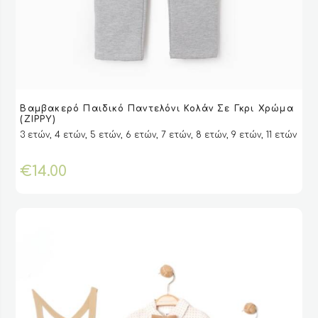
Αυτό
Βαμβακερό Παιδικό Παντελόνι Κολάν Σε Γκρι Χρώμα
το
VIEW
VIEW
ΕΠΙΛΟΓΉ
ΕΠΙΛΟΓΉ
(ZIPPY)
προϊόν
3 ετών, 4 ετών, 5 ετών, 6 ετών, 7 ετών, 8 ετών, 9 ετών, 11 ετών
έχει
πολλαπλές
€
14.00
παραλλαγές.
Οι
επιλογές
μπορούν
να
επιλεγούν
στη
σελίδα
του
προϊόντος