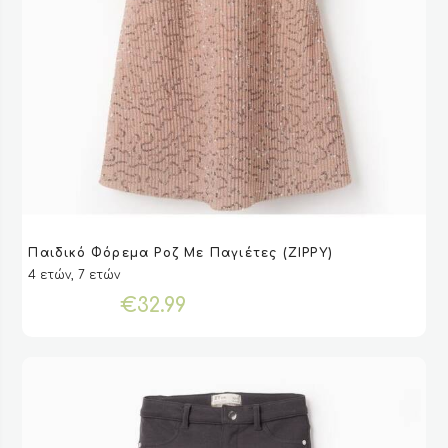
Αυτό
Παιδικό Φόρεμα Ροζ Με Παγιέτες (ZIPPY)
το
VIEW
VIEW
ΕΠΙΛΟΓΉ
ΕΠΙΛΟΓΉ
4 ετών, 7 ετών
προϊόν
έχει
€
32.99
πολλαπλές
παραλλαγές.
Οι
επιλογές
μπορούν
να
επιλεγούν