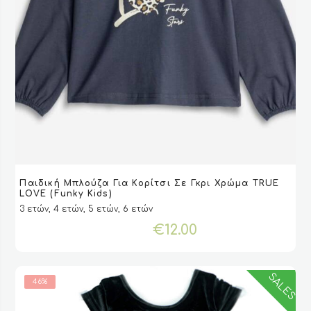
Αυτό
Παιδική Μπλούζα Για Κορίτσι Σε Γκρι Χρώμα TRUE
το
VIEW
VIEW
ΕΠΙΛΟΓΉ
ΕΠΙΛΟΓΉ
LOVE (Funky Kids)
προϊόν
3 ετών, 4 ετών, 5 ετών, 6 ετών
έχει
€
12.00
πολλαπλές
παραλλαγές.
Οι
επιλογές
SALES
46%
μπορούν
να