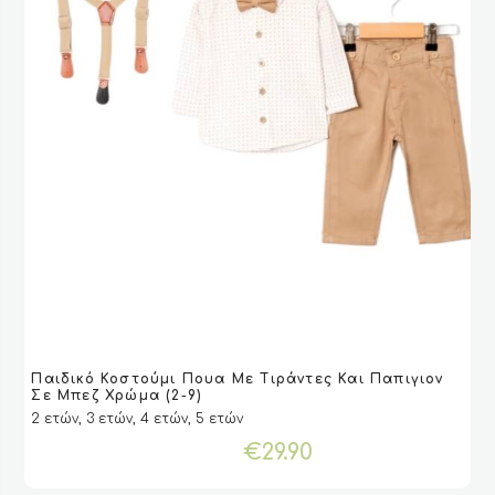
Αυτό
Παιδικό Κοστούμι Πουα Με Τιράντες Και Παπιγιον
το
VIEW
VIEW
ΕΠΙΛΟΓΉ
ΕΠΙΛΟΓΉ
Σε Μπεζ Χρώμα (2-9)
προϊόν
2 ετών, 3 ετών, 4 ετών, 5 ετών
έχει
€
29.90
πολλαπλές
παραλλαγές.