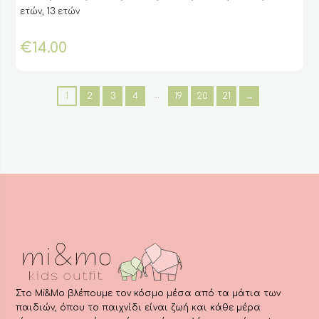
έχει
ετών, 13 ετών
πολλαπλές
παραλλαγές.
€
14.00
Οι
επιλογές
μπορούν
να
…
1
2
3
4
19
20
21
→
επιλεγούν
στη
σελίδα
του
προϊόντος
Στο Mi&Mo βλέπουμε τον κόσμο μέσα από τα μάτια των
παιδιών, όπου το παιχνίδι είναι ζωή και κάθε μέρα