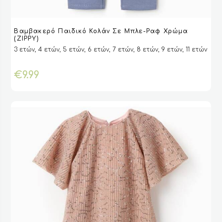
Αυτό
Βαμβακερό Παιδικό Κολάν Σε Μπλε-Ραφ Χρώμα
το
VIEW
VIEW
ΕΠΙΛΟΓΉ
ΕΠΙΛΟΓΉ
(ZIPPY)
προϊόν
3 ετών, 4 ετών, 5 ετών, 6 ετών, 7 ετών, 8 ετών, 9 ετών, 11 ετών
έχει
πολλαπλές
€
9.99
παραλλαγές.
Οι
επιλογές
μπορούν
να
επιλεγούν
στη
σελίδα
του
προϊόντος