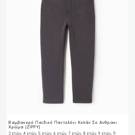
στη
σελίδα
του
προϊόντος
Αυτό
Βαμβακερό Παιδικό Παντελόνι Κολάν Σε Ανθρακι
το
VIEW
VIEW
ΕΠΙΛΟΓΉ
ΕΠΙΛΟΓΉ
Χρώμα (ZIPPY)
προϊόν
3 ετών, 4 ετών, 5 ετών, 6 ετών, 7 ετών, 8 ετών, 9 ετών, 11