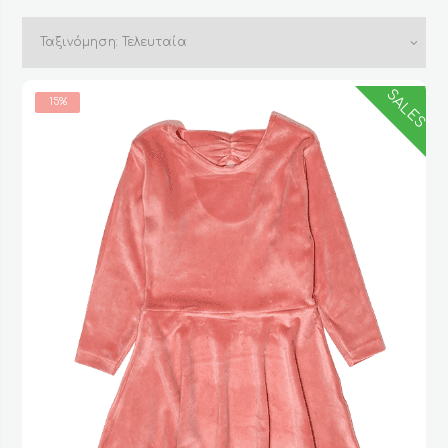
by
latest
SALES
15%