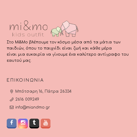
σελίδα
σελίδα
σελίδα
σ
του
του
του
τ
προϊόντος
προϊόντος
προϊόντος
π
Στο Mi&Mo βλέπουμε τον κόσμο μέσα από τα μάτια των
παιδιών, όπου το παιχνίδι είναι ζωή και κάθε μέρα
είναι μια ευκαιρία να γίνουμε ένα καλύτερο αντίγραφο του
εαυτού μας.
ΕΠΙΚΟΙΝΩΝΊΑ
Μπότσαρη 16, Πάτρα 26334
2616 009249
info@miandmo.gr