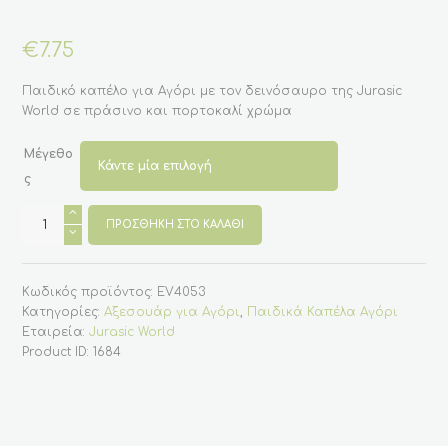
€
7.75
Παιδικό καπέλο για Αγόρι με τον δεινόσαυρο της Jurasic
World σε πράσινο και πορτοκαλί χρώμα
Μέγεθο
ς
Παιδικό
καπέλο
ΠΡΟΣΘΉΚΗ ΣΤΟ ΚΑΛΆΘΙ
για
Αγόρι
με
τον
Κωδικός προϊόντος:
EV4053
δεινόσαυρο
της
Κατηγορίες:
Αξεσουάρ για Αγόρι
,
Παιδικά Καπέλα Αγόρι
Jurasic
Εταιρεία:
Jurasic World
World
-
Product ID:
1684
Γαλάζιο
ποσότητα