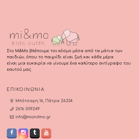
στη
στη
στη
σ
σελίδα
σελίδα
σελίδα
σ
του
του
του
τ
προϊόντος
προϊόντος
προϊόντος
π
Στο Mi&Mo βλέπουμε τον κόσμο μέσα από τα μάτια των
παιδιών, όπου το παιχνίδι είναι ζωή και κάθε μέρα
είναι μια ευκαιρία να γίνουμε ένα καλύτερο αντίγραφο του
εαυτού μας.
ΕΠΙΚΟΙΝΩΝΊΑ
Μπότσαρη 16, Πάτρα 26334
2616 009249
info@miandmo.gr