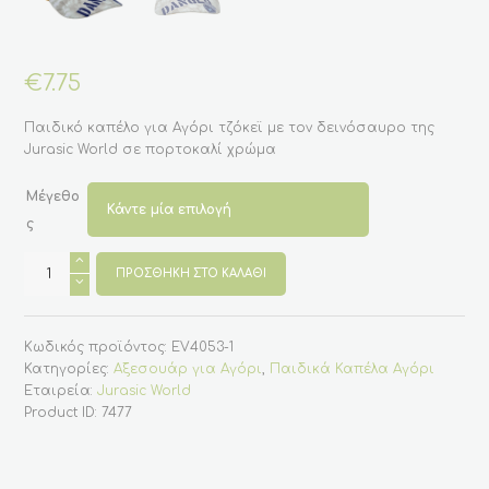
€
7.75
Παιδικό καπέλο για Αγόρι τζόκεϊ με τον δεινόσαυρο της
Jurasic World σε πορτοκαλί χρώμα
Μέγεθο
ς
Παιδικό
καπέλο
ΠΡΟΣΘΉΚΗ ΣΤΟ ΚΑΛΆΘΙ
Τζόκεϊ
για
Αγόρι
με
Κωδικός προϊόντος:
EV4053-1
τον
δεινόσαυρο
Κατηγορίες:
Αξεσουάρ για Αγόρι
,
Παιδικά Καπέλα Αγόρι
της
Εταιρεία:
Jurasic World
Jurasic
World
Product ID:
7477
-
Πορτοκαλί
ποσότητα