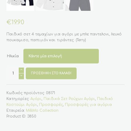
€
19.90
Παιδικό σετ 4 τεμαχίων για αγόρι με μπλε παντελονι, λευκό
πουκαμισο, παπιγιόν και τιράντες. (Terry)
Ηλικία
Παιδικό
σετ
ΠΡΟΣΘΉΚΗ ΣΤΟ ΚΑΛΆΘΙ
4
τεμαχίων
για
αγόρι
Κωδικός προϊόντος:
08171
μπλε
παντελονι
Κατηγορίες:
Αγόρι
,
Παιδικά Σετ Ρούχων Αγόρι
,
Παιδικό
-
Κοστούμι Αγόρι
,
Προσφορές
,
Προσφορές για αγόρια
λευκό
πουκαμισο
Εταιρεία:
Mi&Mo Collection
(Terry)
Product ID:
3850
ποσότητα