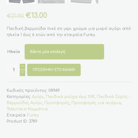
Original
€
13.00
Η
€
21.90
price
τρέχουσα
was:
τιμή
Παιδική βερμούδα πικέ σε γκρι χρώμα για μικρό αγόρι από
€21.90.
είναι:
ηλικία 1 έως 6 ετών από την εταιρεία Funky.
€13.00.
Ηλικία
Παιδική
βερμούδα
ΠΡΟΣΘΉΚΗ ΣΤΟ ΚΑΛΆΘΙ
πικέ
-
γκρι
για
Κωδικός προϊόντος:
08949
μικρό
αγόρι
Κατηγορίες:
Αγόρι
,
Παιδικά ρούχα έως 10€
,
Παιδικά Σορτς -
(
Βερμούδες Αγόρι
,
Προσφορές
,
Προσφορές για αγόρια
,
1
εώς
Τελευταια Κομμάτια
6
Εταιρεία:
Funky
ετών)
Product ID:
3789
ποσότητα