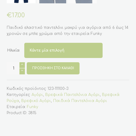
€
17.00
Παιδικό ελαστικό παντελόνι μακρύ για αγόρια από 6 έως 14
χρονών σε μπλε χρώμα από την εταιρεία Funky
Ηλικία
Παιδικό
παντελόνι
ΠΡΟΣΘΉΚΗ ΣΤΟ ΚΑΛΆΘΙ
μακρύ
για
αγόρι
σε
Κωδικός προϊόντος:
123-111100-3
μπλε
χρώμα
Κατηγορίες:
Αγόρι
,
Βρεφικά Παντελόνια Αγόρι
,
Βρεφικά
6-
Ρούχα
,
Βρεφικό Αγόρι
,
Παιδικά Παντελόνια Αγόρι
14
(
Εταιρεία:
Funky
Funky)
Product ID:
3815
ποσότητα