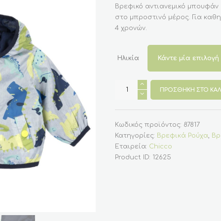
Βρεφικό αντιανεμικό μπουφάν 
στο μπροστινό μέρος. Για καθη
4 χρονών.
Ηλικία
Βρεφικό
Μπουφάν
ΠΡΟΣΘΉΚΗ ΣΤΟ ΚΑΛ
Αντιανεμικό
Για
Αγόρι
12
μηνών
Κωδικός προϊόντος:
87817
εως
Κατηγορίες:
Βρεφικά Ρούχα
,
Βρ
24
Μηνών
Εταιρεία:
Chicco
(chicco)
Product ID:
12625
ποσότητα