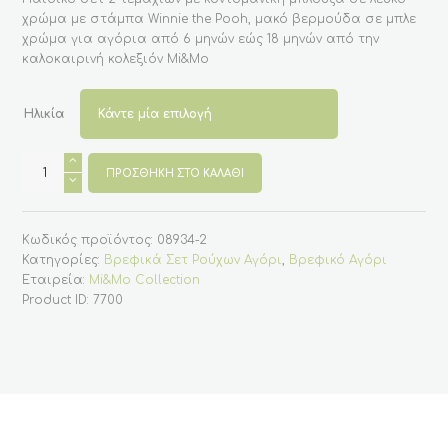
χρώμα με στάμπα Winnie the Pooh, μακό βερμούδα σε μπλε
χρώμα για αγόρια από 6 μηνών εώς 18 μηνών από την
καλοκαιρινή κολεξιόν Mi&Mo
Ηλικία
Βρεφικό
σετ
ΠΡΟΣΘΉΚΗ ΣΤΟ ΚΑΛΆΘΙ
2
τεμαχίων
για
αγόρι,
Κωδικός προϊόντος:
08934-2
με
τον
Κατηγορίες:
Βρεφικά Σετ Ρούχων Αγόρι
,
Βρεφικό Αγόρι
Γουίνι
Εταιρεία:
Mi&Mo Collection
-
Μπλε
Product ID:
7700
ποσότητα