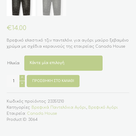
€
14.00
Βρεφικό ελαστικό τζιν παντελόνι για αγόρι μαύρο ξεβαμένο
χρώμα με σχέδια κεραυνούς της εταιρείας Canada House
Ηλικία
Βρεφικό
τζιν
ΠΡΟΣΘΉΚΗ ΣΤΟ ΚΑΛΆΘΙ
παντελόνι
για
αγόρι
μαυρο
Κωδικός προϊόντος:
23351210
χρώμα
με
Κατηγορίες:
Βρεφικά Παντελόνια Αγόρι
,
Βρεφικό Αγόρι
σχέδια
Εταιρεία:
Canada House
(
Canada
Product ID:
3064
House)
ποσότητα