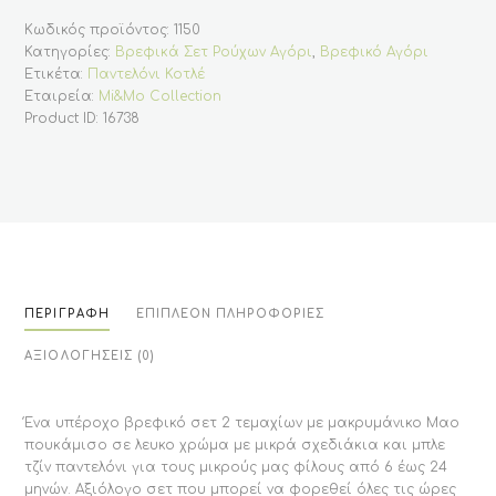
για
αγόρι,
Κωδικός προϊόντος:
1150
τζιν
παντελόνι
Κατηγορίες:
Βρεφικά Σετ Ρούχων Αγόρι
,
Βρεφικό Αγόρι
με
Ετικέτα:
Παντελόνι Κοτλέ
λευκο
Μαο
Εταιρεία:
Mi&Mo Collection
πουκάμισο
Product ID:
16738
(6-
24)
ποσότητα
ΠΕΡΙΓΡΑΦΉ
ΕΠΙΠΛΈΟΝ ΠΛΗΡΟΦΟΡΊΕΣ
ΑΞΙΟΛΟΓΉΣΕΙΣ (0)
Ένα υπέροχο βρεφικό σετ 2 τεμαχίων με μακρυμάνικο Μαο
πουκάμισο σε λευκο χρώμα με μικρά σχεδιάκια και μπλε
τζίν παντελόνι για τους μικρούς μας φίλους από 6 έως 24
μηνών. Αξιόλογο σετ που μπορεί να φορεθεί όλες τις ώρες