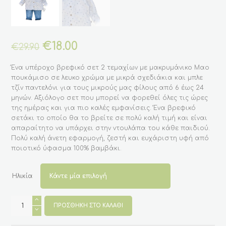
Original
€
18.00
Η
€
29.90
price
τρέχουσα
was:
τιμή
Ένα υπέροχο βρεφικό σετ 2 τεμαχίων με μακρυμάνικο Μαο
€29.90.
είναι:
πουκάμισο σε λευκο χρώμα με μικρά σχεδιάκια και μπλε
€18.00.
τζίν παντελόνι για τους μικρούς μας φίλους από 6 έως 24
μηνών. Αξιόλογο σετ που μπορεί να φορεθεί όλες τις ώρες
της ημέρας και για πιο καλές εμφανίσεις. Ένα βρεφικό
σετάκι το οποίο θα το βρείτε σε πολύ καλή τιμή και είναι
απαραίτητο να υπάρχει στην ντουλάπα του κάθε παιδιού.
Πολύ καλή άνετη εφαρμογή, ζεστή και ευχάριστη υφή από
ποιοτικό ύφασμα 100% βαμβάκι.
Ηλικία
Βρεφικό
σετ
ΠΡΟΣΘΉΚΗ ΣΤΟ ΚΑΛΆΘΙ
2
τεμαχίων