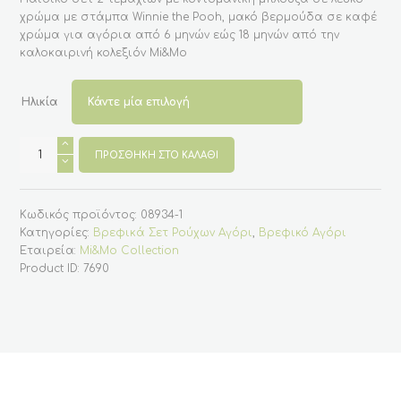
χρώμα με στάμπα Winnie the Pooh, μακό βερμούδα σε καφέ
χρώμα για αγόρια από 6 μηνών εώς 18 μηνών από την
καλοκαιρινή κολεξιόν Mi&Mo
Ηλικία
Βρεφικό
σετ
ΠΡΟΣΘΉΚΗ ΣΤΟ ΚΑΛΆΘΙ
2
τεμαχίων
για
αγόρι,
Κωδικός προϊόντος:
08934-1
με
τον
Κατηγορίες:
Βρεφικά Σετ Ρούχων Αγόρι
,
Βρεφικό Αγόρι
Γουίνι
Εταιρεία:
Mi&Mo Collection
-
Καφέ
Product ID:
7690
ποσότητα