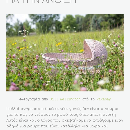
ΓΙΑ ΤΗΝ ΑΝΟΙΞΗ
Φωτογραφία από 
Jill Wellington
 από το 
Pixabay
Πολλοί άνθρωποι ειδικά οι νέοι γονείς δεν είναι σίγουροι
για το πώς να ντύσουν το μωρό τους όταν μπει η άνοιξη.
Αυτός είναι και ο λόγος που σκεφτήκαμε να φτιάξουμε έναν
οδηγό για ρούχα που είναι κατάλληλα για μωρά και