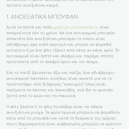
άστατο ανοιξιάτικο καιρό.
1. ΑΝΟΙΞΙΑΤΙΚΑ ΜΠΟΥΦΑΝ
Αυτά τα λεπτά και πολύ
χρήσιμα μπουφανάκια
είναι
απαραίτητα όλο το χρόνο. Με ένα αντιανεμικό μπουφάν
αποκτάτε ένα ανοιξιάτικο μπουφαν το οποίο είναι
αδιάβροχο, έχει καλό αερισμό και μπορεί να φορεθεί
αυτούσιο ή με ένα φλις τζάκετ από κάτω αν κάνει κρύο. Το
αντιανεμικό είναι λεπτό και ελαφρύ και παρέχει επίσης
προστασία από το ελαφρύ κρύο και τον άνεμο.
Εάν το παιδί βρίσκεται έξω και παίζει, ένα αδιάβροχο –
αντιανεμικό παντελόνι συνήθως είναι αρκετό για να το
προστατέψει από διάφορες “κακουχίες” όπως είναι
πεσίματα σε λάσπες και λακκούβες ενώ θα το κρατάει
ζεστό από το κρύο και την παγωνιά.
Η φλις ζακέτα ή το φλις πουλόβερ είναι τα τέλεια
ανοιξιάτικα ρούχα. Τα κρύα πρωινά μπορούν να φορεθούν
κάτω από το μπουφάν και κατά τη διάρκεια της ημέρας
που η θερμοκρασία είναι ανεβασμένη, μπορούν να κρατούν