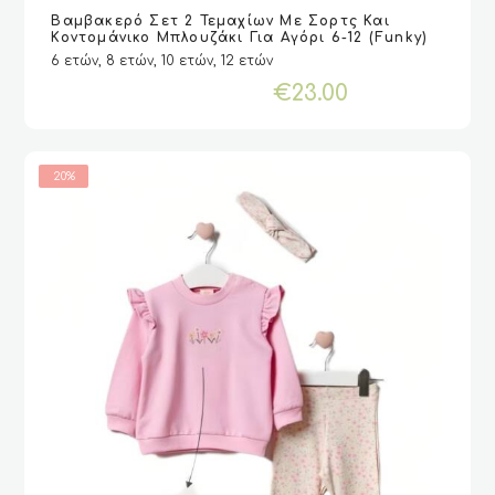
Αυτό
Βαμβακερό Σετ 2 Τεμαχίων Με Σορτς Και
το
VIEW
VIEW
ΕΠΙΛΟΓΉ
ΕΠΙΛΟΓΉ
Κοντομάνικο Μπλουζάκι Για Αγόρι 6-12 (Funky)
προϊόν
6 ετών, 8 ετών, 10 ετών, 12 ετών
έχει
€
23.00
πολλαπλές
παραλλαγές.
Οι
επιλογές
20%
μπορούν
να
επιλεγούν
στη
σελίδα
του
προϊόντος