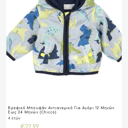
Αυτό
Βρεφικό Μπουφάν Αντιανεμικό Για Αγόρι 12 Μηνών
το
VIEW
VIEW
ΕΠΙΛΟΓΉ
ΕΠΙΛΟΓΉ
Εως 24 Μηνών (chicco)
προϊόν
4 ετών
έχει
€
22.99
πολλαπλές