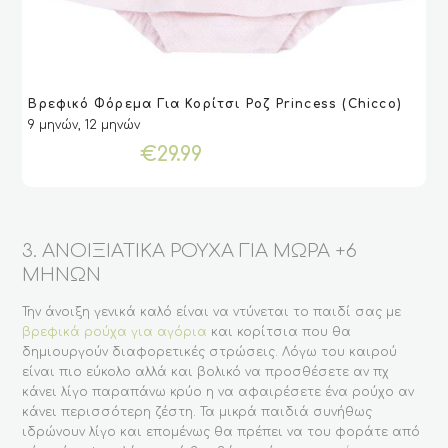
Αυτό
Βρεφικό Φόρεμα Για Κορίτσι Ροζ Princess (Chicco)
το
VIEW
VIEW
ΕΠΙΛΟΓΉ
ΕΠΙΛΟΓΉ
9 μηνών, 12 μηνών
προϊόν
έχει
€
29.99
πολλαπλές
παραλλαγές.
Οι
επιλογές
μπορούν
3. ΑΝΟΙΞΙΑΤΙΚΑ ΡΟΥΧΑ ΓΙΑ ΜΩΡΑ +6
να
ΜΗΝΩΝ
επιλεγούν
στη
Την άνοιξη γενικά καλό είναι να ντύνεται το παιδί σας με
σελίδα
βρεφικά ρούχα για αγόρια
και κορίτσια που θα
του
δημιουργούν διαφορετικές στρώσεις. Λόγω του καιρού
προϊόντος
είναι πιο εύκολο αλλά και βολικό να προσθέσετε αν πχ
κάνει λίγο παραπάνω κρύο η να αφαιρέσετε ένα ρούχο αν
κάνει περισσότερη ζέστη. Τα μικρά παιδιά συνήθως
ιδρώνουν λίγο και επομένως θα πρέπει να του φοράτε από