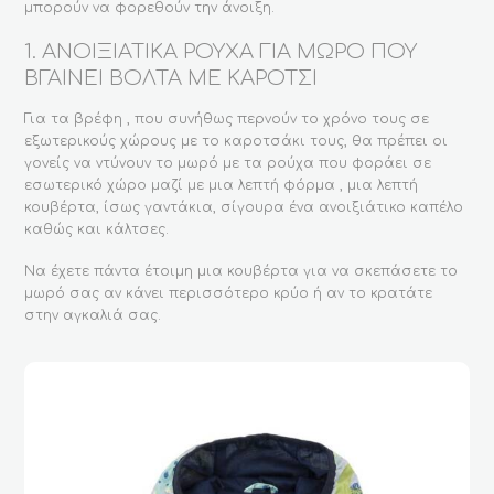
μπορούν να φορεθούν την άνοιξη.
1. ΑΝΟΙΞΙΑΤΙΚΑ ΡΟΥΧΑ ΓΙΑ ΜΩΡΟ ΠΟΥ
ΒΓΑΙΝΕΙ ΒΟΛΤΑ ΜΕ ΚΑΡΟΤΣΙ
Για τα βρέφη , που συνήθως περνούν το χρόνο τους σε
εξωτερικούς χώρους με το καροτσάκι τους, θα πρέπει οι
γονείς να ντύνουν το μωρό με τα ρούχα που φοράει σε
εσωτερικό χώρο μαζί με μια λεπτή φόρμα , μια λεπτή
κουβέρτα, ίσως γαντάκια, σίγουρα ένα ανοιξιάτικο καπέλο
καθώς και κάλτσες.
Να έχετε πάντα έτοιμη μια κουβέρτα για να σκεπάσετε το
μωρό σας αν κάνει περισσότερο κρύο ή αν το κρατάτε
στην αγκαλιά σας.