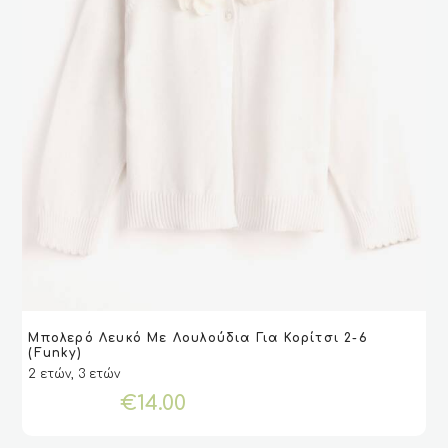
Αυτό
Μπολερό Λευκό Με Λουλούδια Για Κορίτσι 2-6
το
VIEW
VIEW
ΕΠΙΛΟΓΉ
ΕΠΙΛΟΓΉ
(Funky)
προϊόν
2 ετών, 3 ετών
έχει
€
14.00
πολλαπλές
παραλλαγές.
Οι