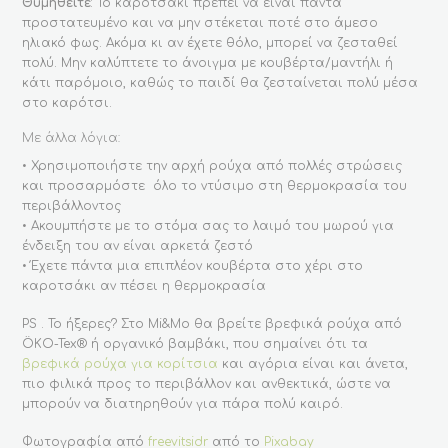
Θυμηθείτε
: Το καροτσάκι πρέπει να είναι πάντα
προστατευμένο και να μην στέκεται ποτέ στο άμεσο
ηλιακό φως. Ακόμα κι αν έχετε θόλο, μπορεί να ζεσταθεί
πολύ. Μην καλύπτετε το άνοιγμα με κουβέρτα/μαντήλι ή
κάτι παρόμοιο, καθώς το παιδί θα ζεσταίνεται πολύ μέσα
στο καρότσι.
Με άλλα λόγια:
• Χρησιμοποιήστε την αρχή ρούχα από πολλές στρώσεις
και προσαρμόστε όλο το ντύσιμο στη θερμοκρασία του
περιβάλλοντος
• Ακουμπήστε με το στόμα σας το λαιμό του μωρού για
ένδειξη του αν είναι αρκετά ζεστό
• Έχετε πάντα μια επιπλέον κουβέρτα στο χέρι στο
καροτσάκι αν πέσει η θερμοκρασία
PS . Το ήξερες? Στο Mi&Mo θα βρείτε βρεφικά ρούχα από
ÖKO-Tex® ή οργανικό βαμβάκι, που σημαίνει ότι τα
βρεφικά ρούχα για κορίτσια
και αγόρια είναι και άνετα,
πιο φιλικά προς το περιβάλλον και ανθεκτικά, ώστε να
μπορούν να διατηρηθούν για πάρα πολύ καιρό.
Φωτογραφία από
freevitsidr
από το
Pixabay