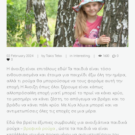
02 February 2024
by
Takis Tebo
in
Interesting
1600
0
0
Η άνοιξη είναι επιτέλους εδώ! Τα παιδιά είναι τόσο
ενθουσιασμένα και έτοιμα για παιχνίδι έξω όλη την ημέρα,
αλλά τι ρούχα θα μπορούσαμε να τους φοράμε αυτή την
εποχή; Η Άνοιξη όπως όλοι ξέρουμε είναι κάπως
αλλοπρόσαλλη εποχή γιατί μπορεί το πρωί να κάνει κρύο,
το μεσημέρι να κάνει ζέστη, το απόγευμα να βρέχει και το
βράδυ να κάνει πάλι κρύο. Με λίγα λόγια μπορεί και να
αντιμετωπίσεις όλες τις εποχές σε μια μέρα.
Εδώ θα βρείτε έξυπνες συμβουλές για ανοιξιάτικα παιδικά
ρούχα –
βρεφικά ρούχα
, ώστε τα παιδιά να είναι
κατάλληλα ντυμένα προκειμένου να αντιμετωπίσουν τον