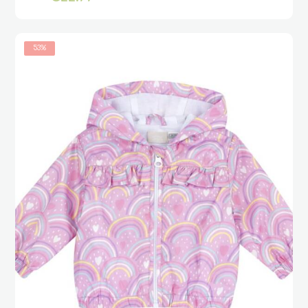
παραλλαγές.
Οι
επιλογές
53%
μπορούν
να
επιλεγούν
στη
σελίδα
του
προϊόντος