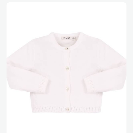
επιλογές
μπορούν
να
επιλεγούν
στη
σελίδα
του
προϊόντος