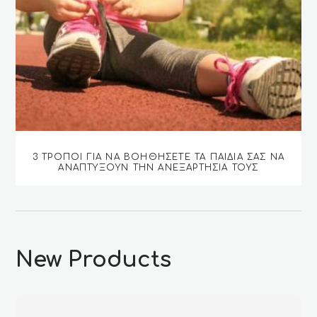
3 ΤΡΌΠΟΙ ΓΙΑ ΝΑ ΒΟΗΘΉΣΕΤΕ ΤΑ ΠΑΙΔΙΆ ΣΑΣ ΝΑ
ΑΝΑΠΤΎΞΟΥΝ ΤΗΝ ΑΝΕΞΑΡΤΗΣΊΑ ΤΟΥΣ
New Products