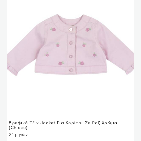
Βρεφικό Τζιν Jacket Για Κορίτσι Σε Ροζ Χρώμα
ΔΙΑΒΆΣΤΕ ΠΕΡΙΣΣΌΤΕΡΑ
ΔΙΑΒΆΣΤΕ ΠΕΡΙΣΣΌΤΕΡΑ
VIEW
VIEW
(Chicco)
24 μηνών