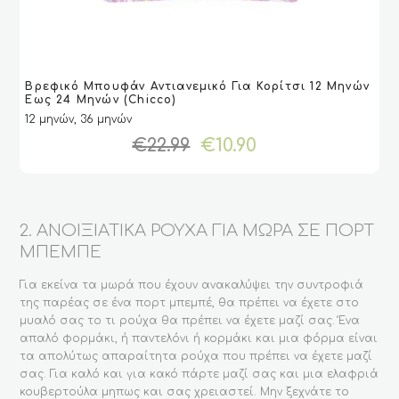
Αυτό
Βρεφικό Μπουφάν Αντιανεμικό Για Κορίτσι 12 Μηνών
το
VIEW
VIEW
ΕΠΙΛΟΓΉ
ΕΠΙΛΟΓΉ
Εως 24 Μηνών (chicco)
προϊόν
12 μηνών, 36 μηνών
έχει
Original
Η
€
22.99
€
10.90
πολλαπλές
price
τρέχουσα
παραλλαγές.
was:
τιμή
Οι
€22.99.
είναι:
επιλογές
€10.90.
μπορούν
2. ΑΝΟΙΞΙΑΤΙΚΑ ΡΟΥΧΑ ΓΙΑ ΜΩΡΑ ΣΕ ΠΟΡΤ
να
επιλεγούν
ΜΠΕΜΠΕ
στη
σελίδα
Για εκείνα τα μωρά που έχουν ανακαλύψει την συντροφιά
του
της παρέας σε ένα πορτ μπεμπέ, θα πρέπει να έχετε στο
προϊόντος
μυαλό σας το τι ρούχα θα πρέπει να έχετε μαζί σας. Ένα
απαλό φορμάκι, ή παντελόνι ή κορμάκι και μια φόρμα είναι
τα απολύτως απαραίτητα ρούχα που πρέπει να έχετε μαζί
σας. Για καλό και για κακό πάρτε μαζί σας και μια ελαφριά
κουβερτούλα μηπως και σας χρειαστεί. Μην ξεχνάτε το