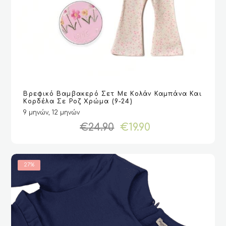
Αυτό
Βρεφικό Βαμβακερό Σετ Με Κολάν Καμπάνα Και
το
VIEW
VIEW
ΕΠΙΛΟΓΉ
ΕΠΙΛΟΓΉ
Κορδέλα Σε Ροζ Χρώμα (9-24)
προϊόν
9 μηνών, 12 μηνών
έχει
Original
Η
€
24.90
€
19.90
πολλαπλές
price
τρέχουσα
παραλλαγές.
was:
τιμή
Οι
€24.90.
είναι:
επιλογές
€19.90.
27%
μπορούν
να
επιλεγούν
στη
σελίδα
του