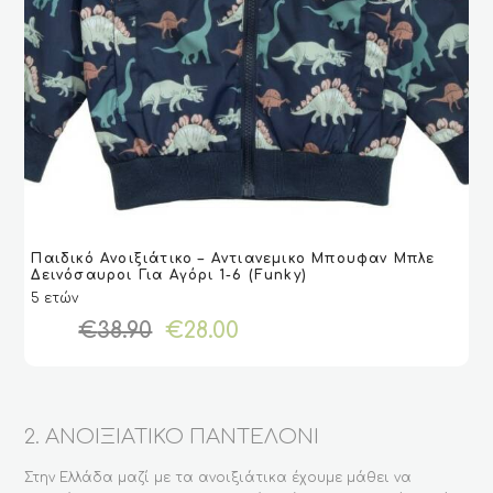
Αυτό
Παιδικό Ανοιξιάτικο – Αντιανεμικο Μπουφαν Μπλε
το
VIEW
VIEW
ΕΠΙΛΟΓΉ
ΕΠΙΛΟΓΉ
Δεινόσαυροι Για Αγόρι 1-6 (Funky)
προϊόν
5 ετών
έχει
Original
Η
€
38.90
€
28.00
πολλαπλές
price
τρέχουσα
παραλλαγές.
was:
τιμή
Οι
€38.90.
είναι:
επιλογές
€28.00.
μπορούν
2. ΑΝΟΙΞΙΑΤΙΚΟ ΠΑΝΤΕΛΟΝΙ
να
επιλεγούν
Στην Ελλάδα μαζί με τα ανοιξιάτικα έχουμε μάθει να
στη