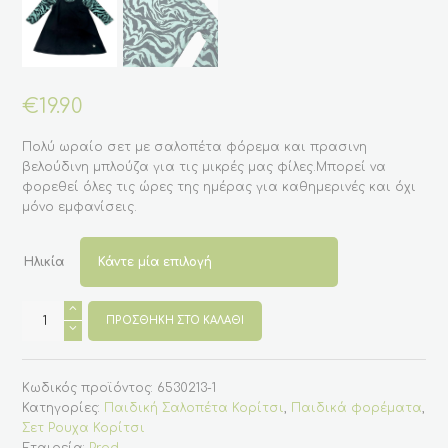
€
19.90
Πολύ ωραίο σετ με σαλοπέτα φόρεμα και πρασινη
βελούδινη μπλούζα για τις μικρές μας φίλες.Μπορεί να
φορεθεί όλες τις ώρες της ημέρας για καθημερινές και όχι
μόνο εμφανίσεις.
Ηλικία
Βελούδινο
σετ
ΠΡΟΣΘΉΚΗ ΣΤΟ ΚΑΛΆΘΙ
σαλοπέτας
σε
πρασινο
χρώμα
Κωδικός προϊόντος:
6530213-1
για
κορίτσια
Κατηγορίες:
Παιδική Σαλοπέτα Κορίτσι
,
Παιδικά φορέματα
,
2-
Σετ Ρουχα Κορίτσι
6
(Prod)
Εταιρεία:
Prod