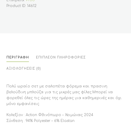
ποσότητα
Product ID:
14612
ΠΕΡΙΓΡΑΦΉ
ΕΠΙΠΛΈΟΝ ΠΛΗΡΟΦΟΡΊΕΣ
ΑΞΙΟΛΟΓΉΣΕΙΣ (0)
Πολύ ωραίο σετ με σαλοπέτα φόρεμα και πρασινη
βελούδινη μπλούζα για τις μικρές μας φίλες.Μπορεί να
φορεθεί όλες τις ώρες της ημέρας για καθημερινές και όχι
μόνο εμφανίσεις.
Κολεξίον : Action Φθινόπωρο – Χειμώνας 2024
Σύνθεση : 94% Polyester – 6% Elastan