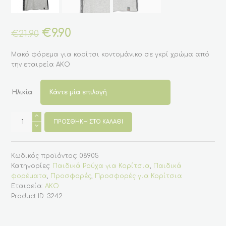
Original
€
9.90
Η
€
21.90
price
τρέχουσα
was:
τιμή
Μακό φόρεμα για κορίτσι κοντομάνικο σε γκρί χρώμα από
€21.90.
είναι:
την εταιρεία ΑΚΟ
€9.90.
Ηλικία
Παιδικό
φόρεμα
ΠΡΟΣΘΉΚΗ ΣΤΟ ΚΑΛΆΘΙ
για
κορίτσι
κοντομάνικο
(ΑΚΟ)
Κωδικός προϊόντος:
08905
ποσότητα
Κατηγορίες:
Παιδικά Ρούχα για Κορίτσια
,
Παιδικά
φορέματα
,
Προσφορές
,
Προσφορές για Κορίτσια
Εταιρεία:
AKO
Product ID:
3242