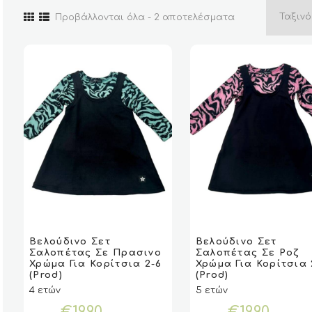
Sorted
Προβάλλονται όλα - 2 αποτελέσματα
by
latest
Αυτό
Αυτό
το
το
Βελούδινο Σετ
Βελούδινο Σετ
VIEW
VIEW
ΕΠΙΛΟΓΉ
ΕΠΙΛΟΓΉ
VIEW
VIEW
ΕΠΙΛΟ
ΕΠΙΛΟ
Σαλοπέτας Σε Πρασινο
Σαλοπέτας Σε Ροζ
προϊόν
προϊόν
Χρώμα Για Κορίτσια 2-6
Χρώμα Για Κορίτσια 
έχει
έχει
(Prod)
(Prod)
πολλαπλές
πολλαπλές
4 ετών
5 ετών
παραλλαγές.
παραλλαγές.
€
19.90
€
19.90
Οι
Οι