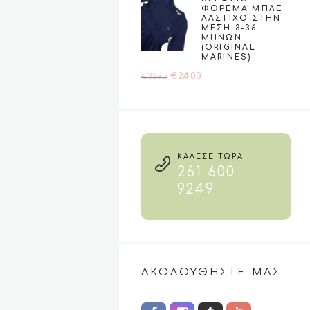
ΦΌΡΕΜΑ ΜΠΛΕ
was:
τιμή
ΛΆΣΤΙΧΟ ΣΤΗΝ
€24.90.
είναι:
ΜΈΣΗ 3-36
ΜΗΝΏΝ
€19.90.
(ORIGINAL
MARINES)
Original
Η
€
24.00
€
32.95
price
τρέχουσα
was:
τιμή
€32.95.
είναι:
€24.00.
ΚΑΛΕΣΕ ΤΩΡΑ
261 600
9249
ΑΚΟΛΟΥΘΉΣΤΕ ΜΑΣ