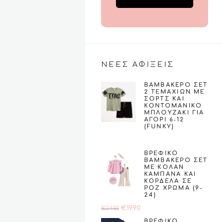
ΝΕΕΣ ΑΦΙΞΕΙΣ
ΒΑΜΒΑΚΕΡΌ ΣΕΤ
2 ΤΕΜΑΧΊΩΝ ΜΕ
ΣΟΡΤΣ ΚΑΙ
ΚΟΝΤΟΜΆΝΙΚΟ
ΜΠΛΟΥΖΆΚΙ ΓΙΑ
ΑΓΌΡΙ 6-12
(FUNKY)
€
23.00
ΒΡΕΦΙΚΌ
ΒΑΜΒΑΚΕΡΌ ΣΕΤ
ΜΕ ΚΟΛΆΝ
ΚΑΜΠΆΝΑ ΚΑΙ
ΚΟΡΔΈΛΑ ΣΕ
ΡΟΖ ΧΡΏΜΑ (9-
24)
Original
Η
€
19.90
€
24.90
price
τρέχουσα
ΒΡΕΦΙΚΌ