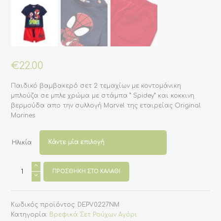
€
22.00
Παιδικό βαμβακερό σετ 2 τεμαχίων με κοντομάνικη
μπλούζα σε μπλε χρώμα με στάμπα ” Spidey” και κοκκινη
βερμούδα απο την συλλογή Marvel της εταιρείας Original
Marines
Ηλικία
Βαμβακερό
σετ
ΠΡΟΣΘΉΚΗ ΣΤΟ ΚΑΛΆΘΙ
μπλε
μπλούζα
-
κόκκινο
Κωδικός προϊόντος:
DEPV0227NM
σορτς
Spidey
Κατηγορία:
Βρεφικά Σετ Ρούχων Αγόρι
-