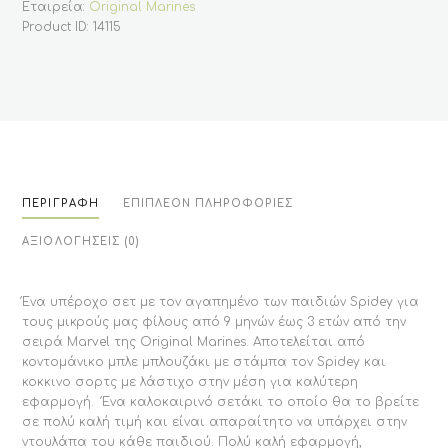
Εταιρεία:
Original Marines
Original
Marines
Product ID:
14115
ποσότητα
ΠΕΡΙΓΡΑΦΉ
ΕΠΙΠΛΈΟΝ ΠΛΗΡΟΦΟΡΊΕΣ
ΑΞΙΟΛΟΓΉΣΕΙΣ (0)
Ένα υπέροχο σετ με τον αγαπημένο των παιδιών Spidey για
τους μικρούς μας φίλους από 9 μηνών έως 3 ετών από την
σειρά Marvel της Original Marines. Αποτελείται από
κοντομάνικo μπλε μπλουζάκι με στάμπα τον Spidey και
κοκκινο σορτς με λάστιχο στην μέση για καλύτερη
εφαρμογή. Ένα καλοκαιρινό σετάκι το οποίο θα το βρείτε
σε πολύ καλή τιμή και είναι απαραίτητο να υπάρχει στην
ντουλάπα του κάθε παιδιού. Πολύ καλή εφαρμογή,