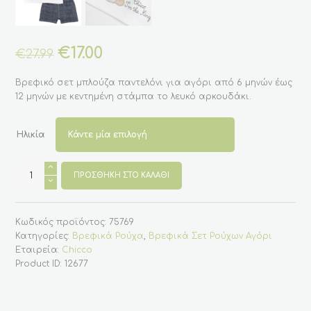
Original
€
17.00
Η
€
27.99
price
τρέχουσα
was:
τιμή
Βρεφικό σετ μπλούζα παντελόνι για αγόρι από 6 μηνών έως
€27.99.
είναι:
12 μηνών με κεντημένη στάμπα το λευκό αρκουδάκι.
€17.00.
Ηλικία
Βρεφικό
σετ
ΠΡΟΣΘΉΚΗ ΣΤΟ ΚΑΛΆΘΙ
μπλούζα
παντελόνι
μακό
για
Κωδικός προϊόντος:
75769
αγόρι
από
Κατηγορίες:
Βρεφικά Ρούχα
,
Βρεφικά Σετ Ρούχων Αγόρι
6
Εταιρεία:
Chicco
μηνών
έως
Product ID:
12677
12
μηνών
(Chicco)
ποσότητα