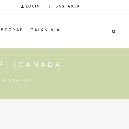
LOGIN
BAG:
€0.00
ΞΕΣΟΥΆΡ
ΠΑΙΧΝΊΔΙΑ
ΡΙ (CANADA
Σ 3 ΧΡΟΝΏΝ
σα