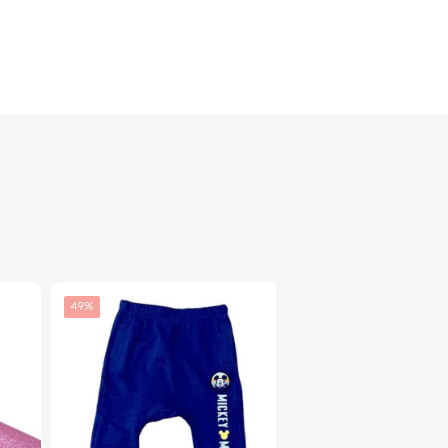
49%
72%