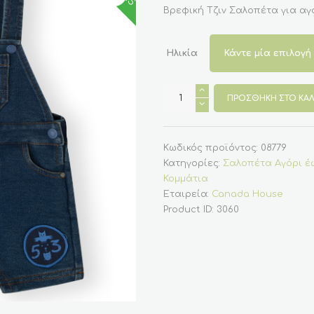
was:
τιμή
Βρεφική Τζιν Σαλοπέτα για αγ
€35.00.
είναι:
€19.90.
Ηλικία
Βρεφική
Τζιν
ΠΡΟΣΘΉΚΗ ΣΤΟ ΚΑΛ
Σαλοπέτα
για
αγόρι
(Canada
House)
Κωδικός προϊόντος:
08779
ποσότητα
Κατηγορίες:
Σαλοπέτα Αγόρι έ
Κομμάτια
Εταιρεία:
Canada House
Product ID:
3060