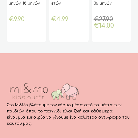
έχει
έχει
έχει
ετών
36 μηνών
y
Surprise Disney
Μηνών (Canada
“Lets Travel
πολλαπλές
πολλαπλές
πολλαπλές
House)
Together” 1-5
€
7.00
παραλλαγές.
παραλλαγές.
παραλλαγές.
Original
€
4.99
€
27.90
Οι
Οι
Οι
Η
price
€
14.00
επιλογές
επιλογές
επιλογές
τρέχουσα
was:
μπορούν
μπορούν
μπορούν
τιμή
€27.90.
να
να
να
είναι:
επιλεγούν
επιλεγούν
επιλεγούν
€14.00.
στη
στη
στη
σελίδα
σελίδα
σελίδα
του
του
του
προϊόντος
προϊόντος
προϊόντος
Στο Mi&Mo βλέπουμε τον κόσμο μέσα από τα μάτια των
παιδιών, όπου το παιχνίδι είναι ζωή και κάθε μέρα
είναι μια ευκαιρία να γίνουμε ένα καλύτερο αντίγραφο του
εαυτού μας.