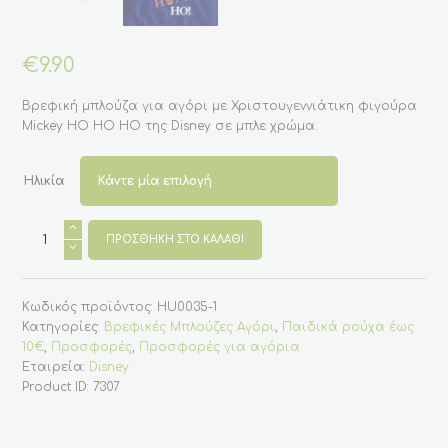
€
9.90
Βρεφική μπλούζα για αγόρι με Χριστουγεννιάτικη φιγούρα
Mickey HO HO HO της Disney σε μπλε χρώμα.
Ηλικία
Βρεφική
μπλούζα
ΠΡΟΣΘΉΚΗ ΣΤΟ ΚΑΛΆΘΙ
για
αγόρι
με
τον
Κωδικός προϊόντος:
HU0035-1
Mickey
HO
Κατηγορίες:
Βρεφικές Μπλούζες Αγόρι
,
Παιδικά ρούχα έως
HO
10€
,
Προσφορές
,
Προσφορές για αγόρια
HO
σε
Εταιρεία:
Disney
μπλε
Product ID:
7307
χρώμα
ποσότητα