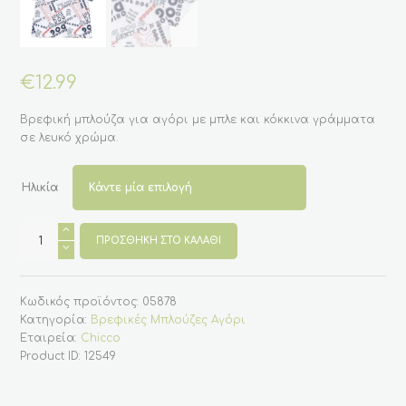
€
12.99
Βρεφική μπλούζα για αγόρι με μπλε και κόκκινα γράμματα
σε λευκό χρώμα.
Ηλικία
Βρεφική
κοντομάνικη
ΠΡΟΣΘΉΚΗ ΣΤΟ ΚΑΛΆΘΙ
μπλούζα
για
αγόρι
από
Κωδικός προϊόντος:
05878
12
μηνών
Κατηγορία:
Βρεφικές Μπλούζες Αγόρι
εως
Εταιρεία:
Chicco
24
μηνών
Product ID:
12549
(Chicco)
ποσότητα