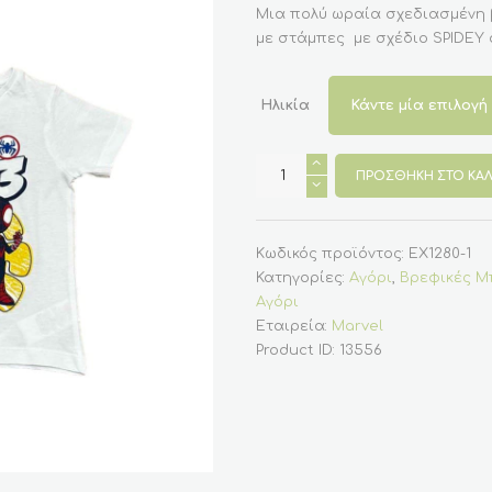
Μια πολύ ωραία σχεδιασμένη
με στάμπες με σχέδιο SPIDEY 
Ηλικία
Παιδική
βαμβακερή
ΠΡΟΣΘΉΚΗ ΣΤΟ ΚΑΛ
μπλούζα
για
αγόρι
κοντομάνικη
spidey
Κωδικός προϊόντος:
EX1280-1
σε
Κατηγορίες:
Αγόρι
,
Βρεφικές Μ
λευκό
χρώμα
Αγόρι
(MARVEL)
Εταιρεία:
Marvel
ποσότητα
Product ID:
13556