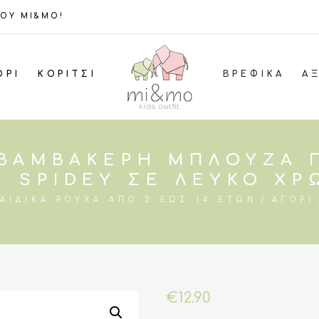
ΤΟΥ MI&MO!
ΌΡΙ
ΚΟΡΊΤΣΙ
ΒΡΕΦΙΚΆ
Α
 ΒΑΜΒΑΚΕΡΉ ΜΠΛΟΎΖΑ Γ
 SPIDEY ΣΕ ΛΕΥΚΌ ΧΡ
ΑΙΔΙΚΆ ΡΟΎΧΑ ΑΠΌ 2 ΈΩΣ 14 ΕΤΏΝ
ΑΓΌΡΙ
€
12.90