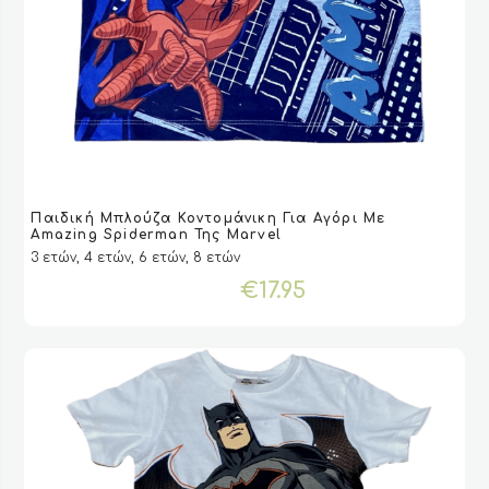
Αυτό
Παιδική Μπλούζα Κοντομάνικη Για Αγόρι Με
το
VIEW
VIEW
ΕΠΙΛΟΓΉ
ΕΠΙΛΟΓΉ
Amazing Spiderman Της Marvel
προϊόν
3 ετών, 4 ετών, 6 ετών, 8 ετών
έχει
€
17.95
πολλαπλές
παραλλαγές.
Οι
επιλογές
μπορούν
να
επιλεγούν
στη
σελίδα