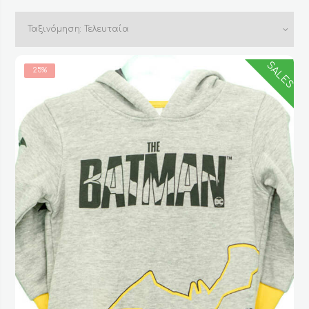
by
latest
SALES
25%