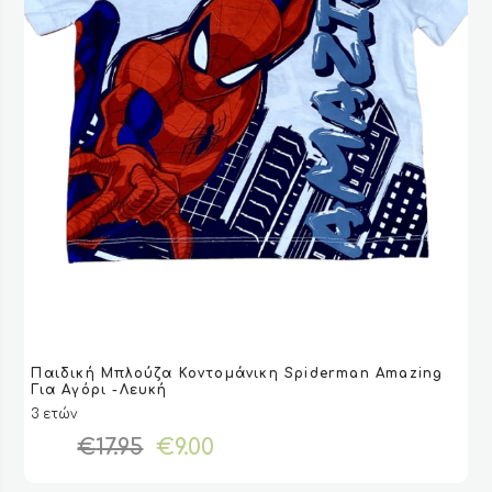
Αυτό
Παιδική Μπλούζα Κοντομάνικη Spiderman Amazing
το
VIEW
VIEW
ΕΠΙΛΟΓΉ
ΕΠΙΛΟΓΉ
Για Αγόρι -Λευκή
προϊόν
3 ετών
έχει
Original
Η
€
17.95
€
9.00
πολλαπλές
price
τρέχουσα
παραλλαγές.