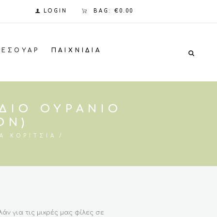
LOGIN
BAG:
€0.00
ΞΕΣΟΥΆΡ
ΠΑΙΧΝΊΔΙΑ
ΔΙΟ ΟΥΡΆΝΙΟ
ON)
Α ΚΟΡΊΤΣΙΑ
ν για τις μικρές μας φίλες σε