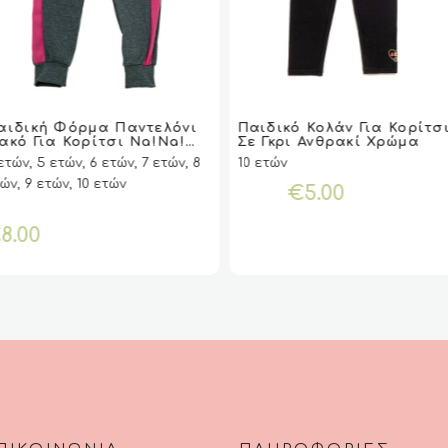
τό
Αυτό
το
Παιδικό Κολάν Για Κορίτσι
Παιδική Μπλούζα Για
VIEW
VIEW
ΕΠΙΛΟΓΉ
ΕΠΙΛΟΓΉ
VIEW
VIEW
ΕΠΙΛΟΓΉ
ΕΠΙΛΟΓΉ
Σε Γκρι Ανθρακί Χρώμα
Κορίτσι Nanana Surpris
οϊόν
προϊόν
Disney
0 ετών
8 ετών, 9 ετών, 10 ετών
ει
έχει
λλαπλές
πολλαπλές
€
5.00
€
4.9
ραλλαγές.
παραλλαγές.
Οι
ιλογές
επιλογές
πορούν
μπορούν
να
ιλεγούν
επιλεγούν
τη
στη
λίδα
σελίδα
υ
του
οϊόντος
προϊόντος