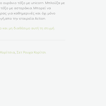
ο ουράνιο τόξο με unicorn .Μπλούζα με
 τόξο με αστεράκια..Μπορεί να
ρας για καθημερινές και όχι μόνο
γή,απο την εταιρεία Action.
ο και μη διαθέσιμο αυτή τη στιγμή.
 Κορίτσια
,
Σετ Ρουχα Κορίτσι