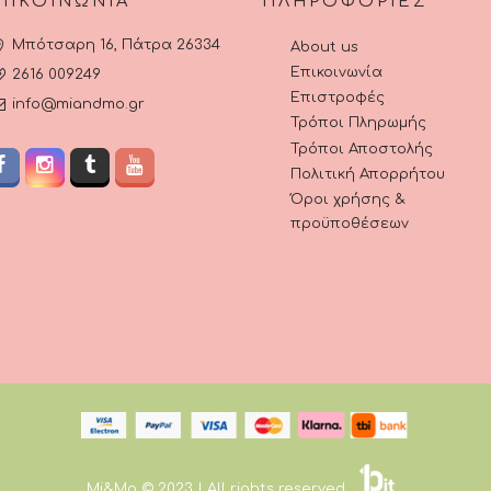
ΠΙΚΟΙΝΩΝΊΑ
ΠΛΗΡΟΦΟΡΊΕΣ
Μπότσαρη 16, Πάτρα 26334
About us
Επικοινωνία
2616 009249
Επιστροφές
info@miandmo.gr
Τρόποι Πληρωμής
Τρόποι Αποστολής
Πολιτική Απορρήτου
Όροι χρήσης &
προϋποθέσεων
Mi&Mo © 2023 | All rights reserved