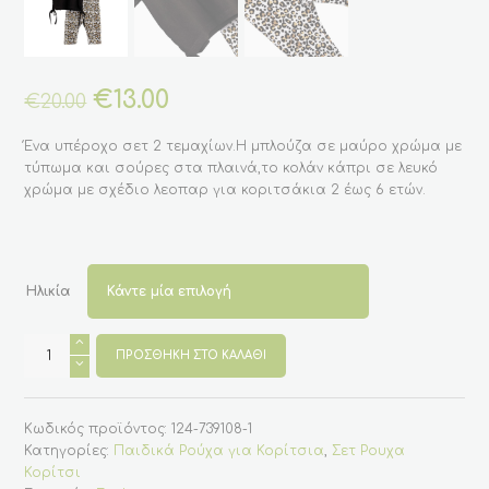
Original
€
13.00
Η
€
20.00
price
τρέχουσα
was:
τιμή
Ένα υπέροχο σετ 2 τεμαχίων.Η μπλούζα σε μαύρο χρώμα με
€20.00.
είναι:
τύπωμα και σούρες στα πλαινά,το κολάν κάπρι σε λευκό
€13.00.
χρώμα με σχέδιο λεοπαρ για κοριτσάκια 2 έως 6 ετών.
Ηλικία
Βαμβακερό
σετ
ΠΡΟΣΘΉΚΗ ΣΤΟ ΚΑΛΆΘΙ
2
τεμαχίων
με
κολάν
Κωδικός προϊόντος:
124-739108-1
λεοπαρ
και
Κατηγορίες:
Παιδικά Ρούχα για Κορίτσια
,
Σετ Ρουχα
μπλουζάκι
Κορίτσι
με