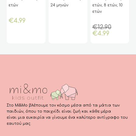
Κορίτσι Με
(ΑΚΟ)
Τον Mickey Και
έχει
έχει
24 μηνών
ετών, 8 ετών, 10
ετών, 8 ετών
ey
Στάμπα “Happy
Την Minnie
πολλαπλές
πολλαπλές
Love Girls” –
ετών
AΚO
παραλλαγές.
παραλλαγές.
€
17.90
Οι
Οι
Original
€
12.90
επιλογές
επιλογές
Η
price
€
4.99
μπορούν
μπορούν
τρέχουσα
was:
να
να
τιμή
€12.90.
επιλεγούν
επιλεγούν
είναι:
στη
στη
€4.99.
σελίδα
σελίδα
του
του
προϊόντος
προϊόντος
Στο Mi&Mo βλέπουμε τον κόσμο μέσα από τα μάτια των
παιδιών, όπου το παιχνίδι είναι ζωή και κάθε μέρα
είναι μια ευκαιρία να γίνουμε ένα καλύτερο αντίγραφο του
εαυτού μας.