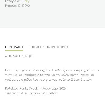
σούρες
Εταιρεία:
Funky
2-
Product ID:
13090
6
(Funky)
ποσότητα
ΠΕΡΙΓΡΑΦΉ
ΕΠΙΠΛΈΟΝ ΠΛΗΡΟΦΟΡΊΕΣ
ΑΞΙΟΛΟΓΉΣΕΙΣ (0)
Ένα υπέροχο σετ 2 τεμαχίων.Η μπλούζα σε μαύρο χρώμα με
τύπωμα και σούρες στα πλαινά,το κολάν κάπρι σε λευκό
χρώμα με σχέδιο λεοπαρ για κοριτσάκια 2 έως 6 ετών.
Κολεξιόν :Funky Άνοιξη – Καλοκαίρι 2024
Σύνθεση : 95% Cotton – 5% Elastan