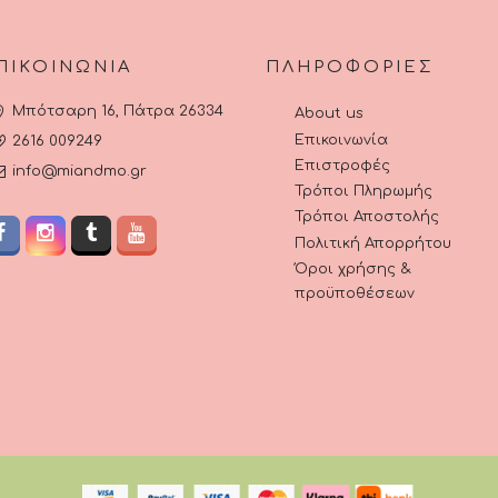
ϊόντος
ΠΙΚΟΙΝΩΝΊΑ
ΠΛΗΡΟΦΟΡΊΕΣ
Μπότσαρη 16, Πάτρα 26334
About us
Επικοινωνία
2616 009249
Επιστροφές
info@miandmo.gr
Τρόποι Πληρωμής
Τρόποι Αποστολής
Πολιτική Απορρήτου
Όροι χρήσης &
προϋποθέσεων