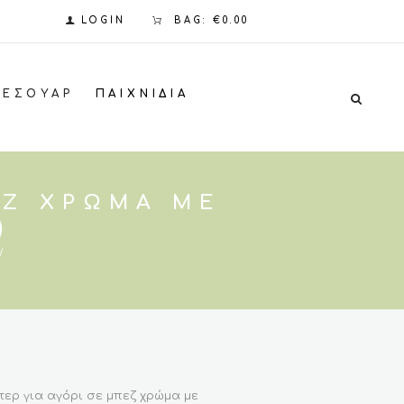
LOGIN
BAG:
€0.00
ΞΕΣΟΥΆΡ
ΠΑΙΧΝΊΔΙΑ
ΕΖ ΧΡΏΜΑ ΜΕ
)
ερ για αγόρι σε μπεζ χρώμα με