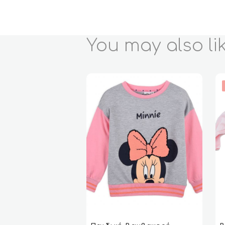
You may also li
Αυτό
Αυ
το
το