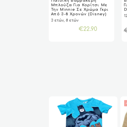
Παιδική Βαμβακερή
Β
VIEW
VIEW
ΕΠΙΛΟΓΉ
ΕΠΙΛΟΓΉ
Μπλούζα Για Κορίτσι Με
Γ
προϊόν
πρ
Την Minnie Σε Χρώμα Γκρι
D
έχει
έχ
Από 3-8 Χρονών (Disney)
1
πολλαπλές
πο
3 ετών, 8 ετών
παραλλαγές.
πα
€
22.90
Οι
Οι
επιλογές
επ
μπορούν
μπ
να
να
επιλεγούν
επ
στη
στ
σελίδα
σε
του
το
προϊόντος
πρ
44%