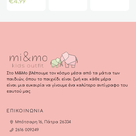
Η
price
τρέχουσα
was:
τρέχου
was:
€
4.99
μπορούν
μπορούν
μπορούν
μ
τρέχουσα
was:
τιμή
€24.90.
τιμή
€17.90.
να
να
να
ν
τιμή
€12.90.
είναι:
είναι:
επιλεγούν
επιλεγούν
επιλεγούν
ε
είναι:
€13.00.
€12.00.
στη
στη
στη
σ
€4.99.
σελίδα
σελίδα
σελίδα
σ
του
του
του
τ
προϊόντος
προϊόντος
προϊόντος
π
Στο Mi&Mo βλέπουμε τον κόσμο μέσα από τα μάτια των
παιδιών, όπου το παιχνίδι είναι ζωή και κάθε μέρα
είναι μια ευκαιρία να γίνουμε ένα καλύτερο αντίγραφο του
εαυτού μας.
ΕΠΙΚΟΙΝΩΝΊΑ
Μπότσαρη 16, Πάτρα 26334
2616 009249