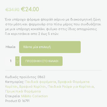
Original
€
24.00
Η
€
34.90
price
τρέχουσα
was:
τιμή
Ένα υπέροχο φόρεμα φλοράλ αέρινο με διακοσμητική ζώνη
€34.90.
είναι:
στην μέση και φερμουάρ στο πίσω μέρος που συνδυάζεται
€24.00.
με μια υπέροχη κοκαλάκι φιόγκο σττις ίδιες αποχρώσεις.
Για κοριτσάκια απο 2 έως 5 ετών.
Ηλικία
Εντυπωσιακό
Φλοράλ
ΠΡΟΣΘΉΚΗ ΣΤΟ ΚΑΛΆΘΙ
Φόρεμα
Με
Κοκαλάκι
(2-
Κωδικός προϊόντος:
0863
5)
ποσότητα
Κατηγορίες:
Παιδικά φορέματα
,
Βρεφικά Φορέματα
Κορίτσι
,
Βρεφικό Κορίτσι
,
Παιδικά Ρούχα για Κορίτσια
,
Πριγκιπικά Φορέματα
Εταιρεία:
Mi&Mo Collection
Product ID:
16791