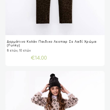
Αυτό
Δερμάτινο Κολάν Παιδικο Λεοπαρ Σε Λαδί Χρώμα
το
VIEW
VIEW
ΕΠΙΛΟΓΉ
ΕΠΙΛΟΓΉ
(Funky)
προϊόν
8 ετών, 10 ετών
έχει
€
14.00
πολλαπλές
παραλλαγές.
Οι
επιλογές
μπορούν
να
επιλεγούν
στη
σελίδα
του
προϊόντος